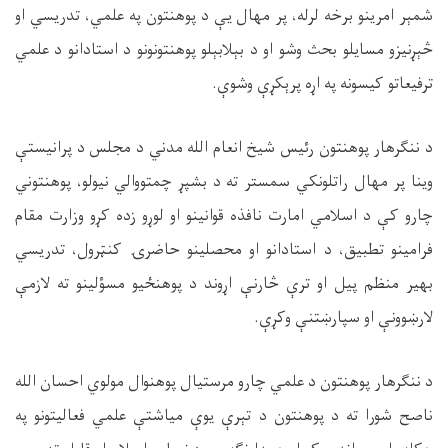
شمېر امرینو برخه لرله، پر مهال یې د پوهنتون په علمي، تدریسي او
څېړنیزو مسایلو بحث وشو او د بېلابېلو پوهنتونونو د استادانو د علمي
ترفیعاتو کیسونه په اړه پرېکړې وشوې.
د ننګرهار پوهنتون رئیس شیخ انعام الله مدني د مجلس د پرانیستې
وینا پر مهال راتلونکي سمستر ته د بشپړ چمتووالي نیولو، پوهنتوني
چارو کې د اسلامي امارت نافذه قوانینو او لوړو زده کړو وزارت مقام
فرامینو تطبیق، د استادانو او محصلینو حاضرۍ کنټرول، تدریسي
بهیر منظم پیل او ترې څارنې اړوند د پوهنځیو مسؤلینو ته لازمې
لارښوونې او سپارښتنې وکړې.
د ننګرهار پوهنتون د علمي چارو مرستیال پوهنوال مولوي احسان الله
ناصح شورا ته د پوهنتون د تېرې یوې میاشتې علمي فعالیتونو په