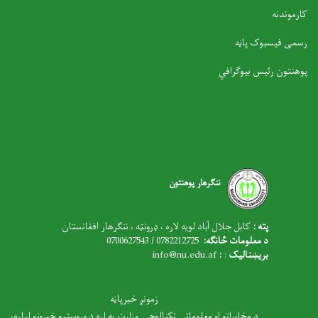
کارموندنه
رسمی فیسبوک پاڼه
پوهنتون رئیس بیوګرافي
ننګرهار پوهنتون
پته :
کابل جلال آباد لویه لاره ، ډرونټه ، ننګرهار افغانستان
د معلومات څانګه:
0782212725 / 0700627543
بریښنالیک
:
:
nfo@nu.edu.af
i
زمونږ خبرپاڼه
د مخابراتو او معلوماتي ټکنالوجۍ وزارت په اړه د وروستیو خبرونو لپاره،