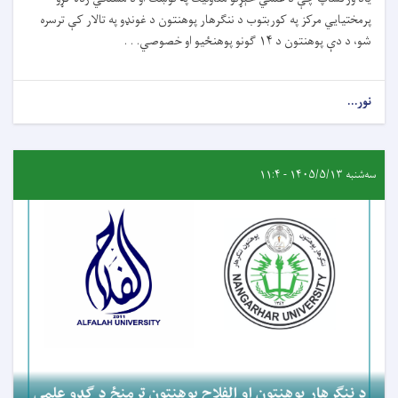
پرمختیايي مرکز په کوربتوب د ننګرهار پوهنتون د غونډو په تالار کې ترسره
شو، د دې پوهنتون د ۱۴ ګونو پوهنځیو او خصوصي. . .
نور...
سه‌شنبه ۱۴۰۵/۵/۱۳ - ۱۱:۴