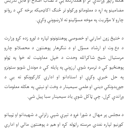
هکله راپور وړاندې کړ او همدارنګه یې د نصاب اصلاح او قابل تدریس
مضامینو په اړه د معلوماتو ورکولو تر څنګ اکاډمیکه برخه کې د روانو
چارو لا مؤثریت په موخه مسؤلینو ته لارښوونې وکړې.
د ختیځ زون امارتي او خصوصي پوهنتونونو لپاره د لوړو زده کړو وزارت
د دع.وت او ارشاد مسؤل او د ننګرهار پوهنتون د محصلانو چارو
مرستیال شیخ شاکرالله وحدت د خپل معاونیت له خوا په ټولو
پوهنځیو کې د ترسره شوې ارزونې په پایله کې د موندل شویو ستونزو
په حل خبرې وکړې او استادانو او اداري کارکوونکو ته یې د
جوړېدونکي دیني او علمي سيمینار د وخت او نېټې په هکله معلومات
وړاندې کړل، چې ټاکل شوې یاد سيمینار سبا پیل شي.
د مجلس پر مهال د شورا غړو د تېرې شپې زلزلې د شهیدانو او ټپیانو
کورنیو لپاره نغدي مرسته راټوله کړه او هم د پوهنتون مالي او اداري