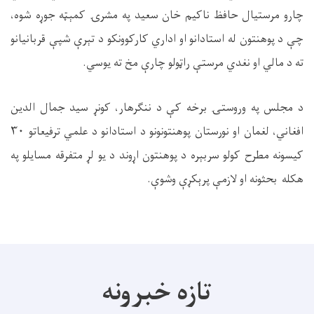
چارو مرستیال حافظ ناکیم خان سعید په مشرۍ کمېټه جوړه شوه،
چې د پوهنتون له استادانو او اداري کارکوونکو د تېرې شپې قربانیانو
ته د مالي او نغدي مرستې راټولو چارې مخ ته یوسي.
د مجلس په وروستۍ برخه کې د ننګرهار، کونړ سید جمال الدین
افغاني، لغمان او نورستان پوهنتونونو د استادانو د علمي ترفیعاتو ۳۰
کیسونه مطرح کولو سربېره د پوهنتون اړوند د یو لړ متفرقه مسایلو په
هکله بحثونه او لازمې پرېکړې وشوې.
تازه خبرونه