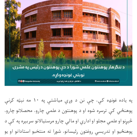
په یاده غونډه کې، چې نن د وږي میاشتې په ۱۰ مه نېټه کرنې
پوهنځي کې ترسره شوه او د پوهنتون د علمي چارو، محصلانو چارو،
څېړنو او علمي مجلو او اداري او مالي چارو مرستیالانو سربېره په کې د
پوهنځیو او تدریسي روغتون رئیسانو، شورا ته منتخبو استادانو او یو