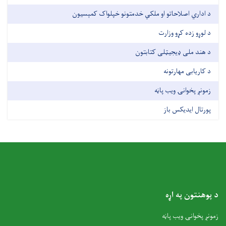
د اداري اصلاحاتو او ملکي خدمتونو خپلواک کمېسیون
د لوړو زده کړو وزارت
د هند ملی ډیجیټلی کتابتون
د کاریابی مهارتونه
زمونږ پخوانۍ ویب پاڼه
پورتال ایدیکس باز
د پوهنتون په اړه
زمونږ پخوانۍ ویب پاڼه