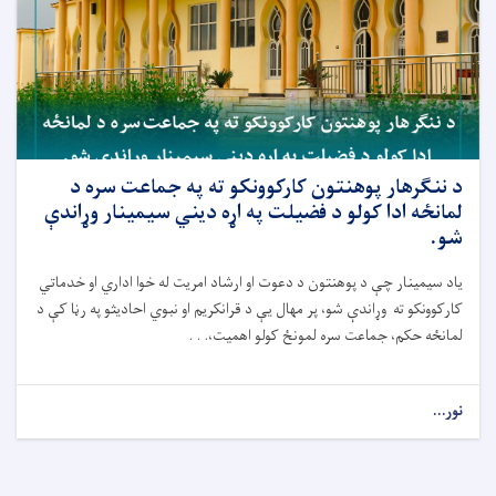
د ننګرهار پوهنتون کارکوونکو ته په جماعت سره د
لمانځه ادا کولو د فضیلت په اړه دیني سیمینار وړاندې
شو.
یاد سیمینار چې د پوهنتون د دعوت او ارشاد امریت له خوا اداري او خدماتي
کارکوونکو ته وړاندې شو، پر مهال یې د قرانکریم او نبوي احادیثو په رڼا کې د
لمانځه حکم، جماعت سره لمونځ کولو اهمیت،. . .
نور...