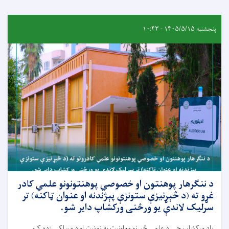
پنجشنبه ۱۴۰۵/۵/۱۵ - ۱۰:۴۳
د ننګرهار پوهنتون او خصوصي پوهنتونونو علمي کادر
غړو ته (د څېړنیزې ستونزې پېژندنه او عنوان ټاکنه) تر
سرلیک لاندې یو ورځنی ورکشاپ دایر شو.
یاد ورکشاپ چې د علمي څېړنو معاونیت په نوښت او د مسلکي زده کړو