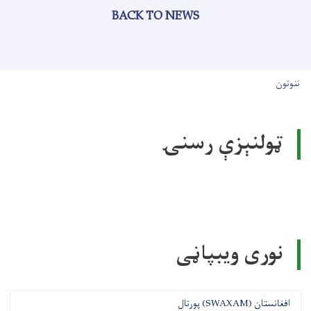
BACK TO NEWS
User account men
ننوتون
ټولنېزې رسنۍ
نوری ویبپاڼی
افغانستان (SWAXAM) پورتال