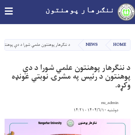
ننګرهار پوهنتون
اصلي
منځپانګه
دانګل
HOME
NEWS
د ننګرهار پوهنتون علمي شورا د دې پوهنتون 
د ننګرهار پوهنتون علمي شورا د دې
پوهنتون د رئیس په مشرۍ نوبتي غونډه
وکړه.
nu_admin
دوشنبه ۱۴۰۴/۶/۱۰ - ۱۴:۲۱