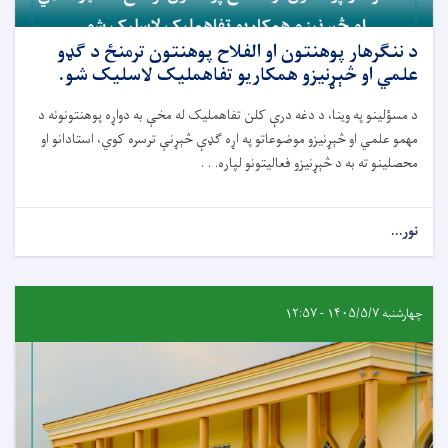
د ننګرهار پوهنتون او الفلاح پوهنتون ترمنځ د ګډو
علمي او څېړنیزو همکاریو تفاهملیک لاسلیک شو.
د مسؤلینو په وینا، د دغه
درې کلن
تفاهملیک له مخې به دواړه
پوهنتونونه
د
مهمو علمي او څېړنیزو موضوعاتو په اړه ګډې څېړنې ترسره کوي، استادانو او
محصلینو ته به د څېړنیزو فعالیتونو لپاره. . .
نور...
چهارشنبه ۱۴۰۵/۵/۷ - ۱۲:۵۷