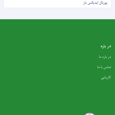
پورتال ایدیکس باز
در باره
در باره ما
تماس با ما
کاریابی