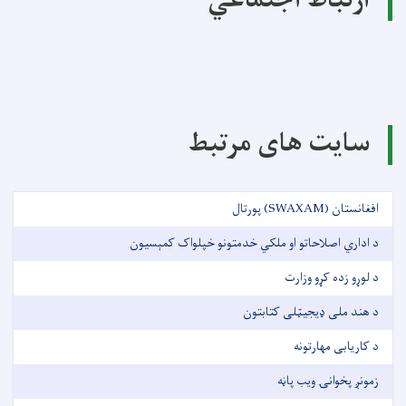
ارتباط اجتماعي
سایت های مرتبط
افغانستان (SWAXAM) پورتال
د اداري اصلاحاتو او ملکي خدمتونو خپلواک کمېسیون
د لوړو زده کړو وزارت
د هند ملی ډیجیټلی کتابتون
د کاریابی مهارتونه
زمونږ پخوانۍ ویب پاڼه