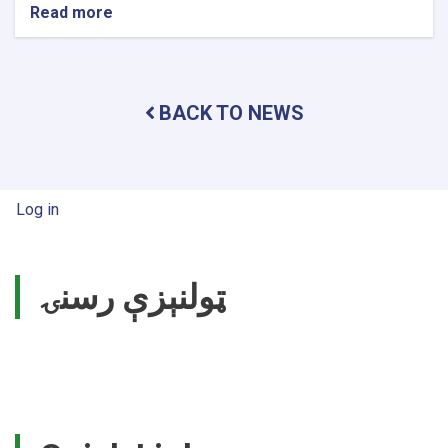
Read more
about
Chancellor
of
Nangarhar
University
BACK TO NEWS
Professor
Emeritus
Dr.
Khalil
Ahmad
User account menu
Log in
Behsoodwal
leads
Academic
Council.
ټولنېزې رسنۍ