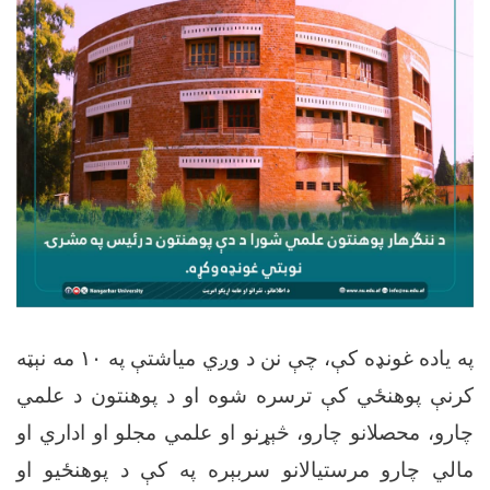
په یاده غونډه کې، چې نن د وږي میاشتې په ۱۰ مه نېټه
کرنې پوهنځي کې ترسره شوه او د پوهنتون د علمي
چارو، محصلانو چارو، څېړنو او علمي مجلو او اداري او
مالي چارو مرستیالانو سربېره په کې د پوهنځیو او