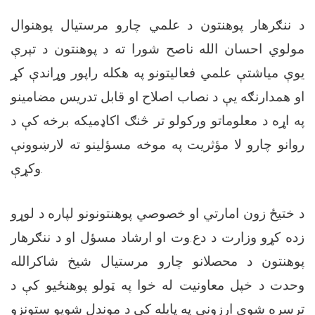
د ننګرهار پوهنتون د علمي چارو مرستیال پوهنوال
مولوي احسان الله ناصح شورا ته د پوهنتون د تېرې
یوې میاشتې علمي فعالیتونو په هکله راپور وړاندې کړ
او همدارنګه یې د نصاب اصلاح او قابل تدریس مضامینو
په اړه د معلوماتو ورکولو تر څنګ اکاډمیکه برخه کې د
روانو چارو لا مؤثریت په موخه مسؤلینو ته لارښوونې
وکړې.
د ختیځ زون امارتي او خصوصي پوهنتونونو لپاره د لوړو
زده کړو وزارت د دع.وت او ارشاد مسؤل او د ننګرهار
پوهنتون د محصلانو چارو مرستیال شیخ شاکرالله
وحدت د خپل معاونیت له خوا په ټولو پوهنځیو کې د
ترسره شوې ارزونې په پایله کې د موندل شویو ستونزو