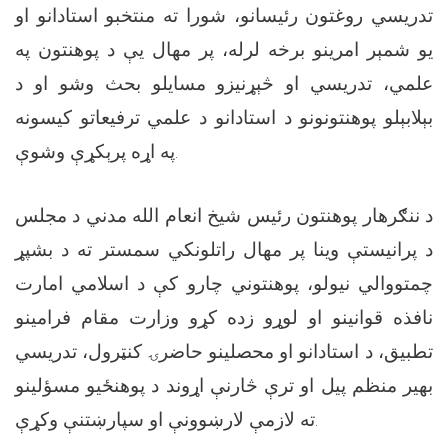
تدریسي روغتون رئیسانو، شورا ته منتخبو استادانو او
یو شمېر امرینو برخه لرله، پر مهال یې د پوهنتون په
علمي، تدریسي او څېړنیزو مسایلو بحث وشو او د
بېلابېلو پوهنتونونو د استادانو د علمي ترفیعاتو کیسونه
په اړه پرېکړې وشوې.
د ننګرهار پوهنتون رئیس شیخ انعام الله مدني د مجلس
د پرانیستې وینا پر مهال راتلونکي سمستر ته د بشپړ
چمتووالي نیولو، پوهنتوني چارو کې د اسلامي امارت
نافذه قوانینو او لوړو زده کړو وزارت مقام فرامینو
تطبیق، د استادانو او محصلینو حاضرۍ کنټرول، تدریسي
بهیر منظم پیل او ترې څارنې اړوند د پوهنځیو مسؤلینو
ته لازمې لارښوونې او سپارښتنې وکړې.