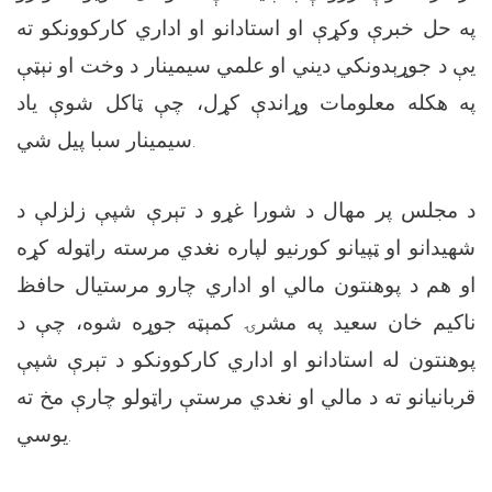
په حل خبرې وکړې او استادانو او اداري کارکوونکو ته
یې د جوړېدونکي دیني او علمي سيمینار د وخت او نېټې
په هکله معلومات وړاندې کړل، چې ټاکل شوې یاد
سيمینار سبا پیل شي.
د مجلس پر مهال د شورا غړو د تېرې شپې زلزلې د
شهیدانو او ټپیانو کورنیو لپاره نغدي مرسته راټوله کړه
او هم د پوهنتون مالي او اداري چارو مرستیال حافظ
ناکیم خان سعید په مشرۍ کمېټه جوړه شوه، چې د
پوهنتون له استادانو او اداري کارکوونکو د تېرې شپې
قربانیانو ته د مالي او نغدي مرستې راټولو چارې مخ ته
یوسي.