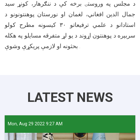
د مجلس په وروستۍ برخه کې د ننګرهار، کونړ سید
جمال الدین افغاني، لغمان او نورستان پوهنتونونو د
استادانو د علمي ترفیعاتو ۳۰ کیسونه مطرح کولو
سربېره د پوهنتون اړوند د یو لړ متفرقه مسایلو په هکله
بحثونه او لازمې پرېکړې وشوې.
LATEST NEWS
Mon, Aug 29 2022 9:27 AM