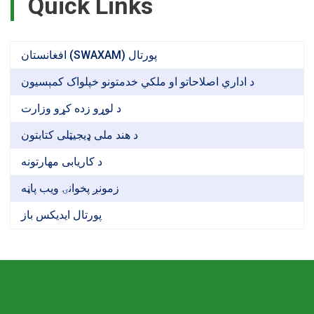
Quick Links
افغانستان (SWAXAM) پورتال
د اداري اصلاحاتو او ملکي خدمتونو خپلواک کمېسیون
د لوړو زده کړو وزارت
د هند ملی ډیجیټلی کتابتون
د کاریابی مهارتونه
زمونږ پخوانۍ ویب پاڼه
پورتال ایدیکس باز