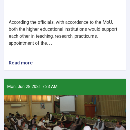
According the officials, with accordance to the MoU,
both the higher educational institutions would support
each other in teaching, research, practicums,
appointment of the. . .
Read more
about
Nangarhar
University
signs
MoU
Mon, Jun 28 2021 7:33 AM
with
Al
Taqwa
Institute
of
Higher
Education.