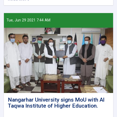
Acting
Minister
of
Higher
Tue, Jun 29 2021 7:44 AM
Education
praised
the
presidents
of
Kabul
Polytechnic
and
Nangarhar
Universities.
Nangarhar University signs MoU with Al
Taqwa Institute of Higher Education.