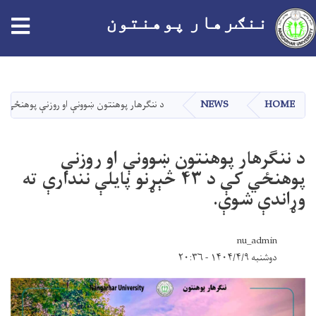
ننګرهار پوهنتون
اصلي
منځپانګه
دانګل
HOME
NEWS
د ننګرهار پوهنتون ښوونې او روزنې پوهنځي کې د ۴۳ څېړنو پایلې نندارې ته وړان
د ننګرهار پوهنتون ښوونې او روزنې
پوهنځي کې د ۴۳ څېړنو پایلې نندارې ته
وړاندې شوې.
nu_admin
دوشنبه ۱۴۰۴/۴/۹ - ۲۰:۳۶