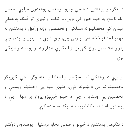
د ننګرهار پوهنتون د علمي چارو مرستیال پوهندوی مولوي احسان
الله ناصح په خپلو خبرو کې وویل، د کتاب او تیورۍ تر څنګ په عملي
میدان کې محصلینو ته مسلکي او تخصصي روزنه ورکول د پوهنتون له
مهمو اهدافو څخه دی او ویې ویل، جوړ شوي نندارتون وښوده، چې
زمونږ محصلین پراخ څېړنیز او ابتکاري مهارتونه او روښانه راتلونکی
لري.
نوموړي د پوهنځي له مسؤلینو او استادانو مننه وکړه، چې څېړونکو
محصلینو ته یې لارښوونه کړې، هغوی سره یې زحمتونه ویستي او
محصلین یې وستایل، چې د خپلو څېړنیزو پروژو پر مهال یې د
پوهنتون له شته امکاناتو په ښه توګه استفاده کړې.
د ننګرهار پوهنتون د څېړنو او علمي مجلو مرستیال پوهندوی دوکتور