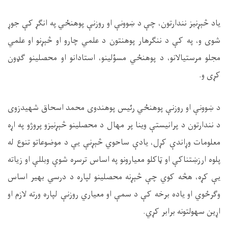
یاد څېړنیز نندارتون، چې د ښوونې او روزنې پوهنځي په انګړ کې جوړ
شوی و، په کې د ننګرهار پوهنتون د علمي چارو او څېړنو او علمي
مجلو مرستیالانو، د پوهنځي مسؤلینو، استادانو او محصلینو ګډون
کړی و.
د ښوونې او روزنې پوهنځي رئیس پوهندوی محمد اسحاق شهیدزوی
د نندارتون د پرانیستې وینا پر مهال د محصلینو څېړنیزو پروژو په اړه
معلومات وړاندې کړل، یادې ساحوي څېړنې یې د موضوعاتو تنوع له
پلوه ارزښتناکې او ټاکلو معیارونو په اساس ترسره شوې وبللې او زیاته
یې کړه، هڅه کوي چې څېړنه محصلینو لپاره د درسي بهیر اساس
وګرځوي او یاده برخه کې د سمې او معیاري روزنې لپاره ورته لازم او
اړین سهولتونه برابر کړي.