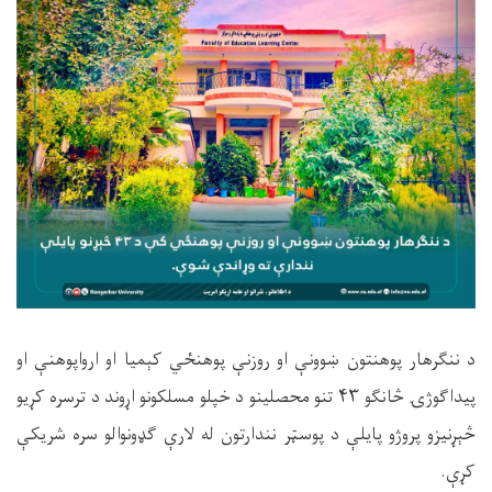
د ننګرهار پوهنتون ښوونې او روزنې پوهنځي کېمیا او ارواپوهنې او
پیداګوژۍ څانګو ۴۳ تنو محصلینو د خپلو مسلکونو اړوند د ترسره کړیو
څېړنیزو پروژو پایلې د پوسټر نندارتون له لارې ګډونوالو سره شریکې
کړې.