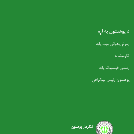
د پوهنتون په اړه
زمونږ پخوانۍ ویب پاڼه
کارموندنه
رسمی فیسبوک پاڼه
پوهنتون رئیس بیوګرافي
ننګرهار پوهنتون