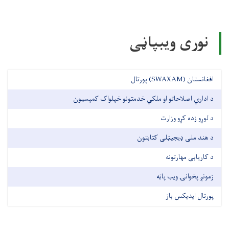
نوری ویبپاڼی
افغانستان (SWAXAM) پورتال
د اداري اصلاحاتو او ملکي خدمتونو خپلواک کمېسیون
د لوړو زده کړو وزارت
د هند ملی ډیجیټلی کتابتون
د کاریابی مهارتونه
زمونږ پخوانۍ ویب پاڼه
پورتال ایدیکس باز