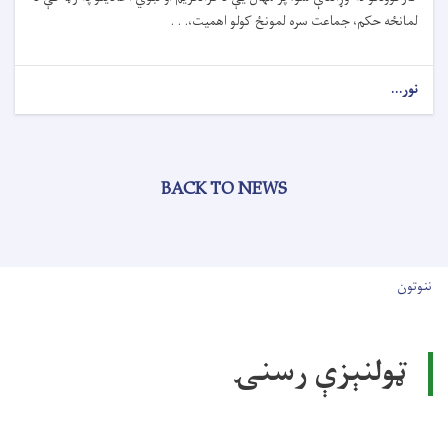
لمانځه حکم، جماعت سره لمونځ کولو اهمیت،. . .
نور...
BACK TO NEWS
User account men
ننوتون
ټولنېزې رسنۍ