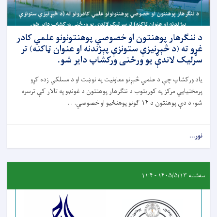
د ننګرهار پوهنتون او خصوصي پوهنتونونو علمي کادر
غړو ته (د څېړنیزې ستونزې پېژندنه او عنوان ټاکنه) تر
سرلیک لاندې یو ورځنی ورکشاپ دایر شو.
یاد ورکشاپ چې د علمي څېړنو معاونیت په نوښت او د مسلکي زده کړو
پرمختیايي مرکز په کوربتوب د ننګرهار پوهنتون د غونډو په تالار کې ترسره
شو، د دې پوهنتون د ۱۴ ګونو پوهنځیو او خصوصي. . .
نور...
سه‌شنبه ۱۴۰۵/۵/۱۳ - ۱۱:۴