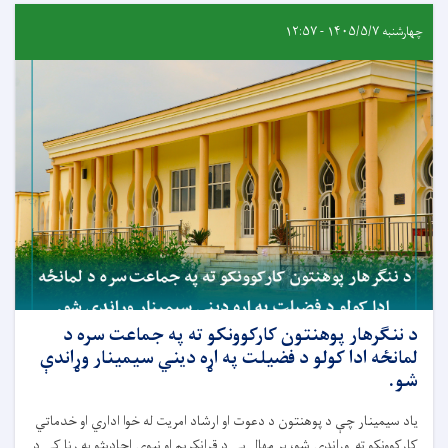
چهارشنبه ۱۴۰۵/۵/۷ - ۱۲:۵۷
د ننګرهار پوهنتون کارکوونکو ته په جماعت سره د
لمانځه ادا کولو د فضیلت په اړه دیني سیمینار وړاندې
شو.
یاد سیمینار چې د پوهنتون د دعوت او ارشاد امریت له خوا اداري او خدماتي
کارکوونکو ته وړاندې شو، پر مهال یې د قرانکریم او نبوي احادیثو په رڼا کې د