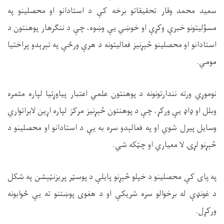
سعید محمد وقار تحقیقاتو برخه کې د استادانو او محصلینو په
مسؤلیتونو خبرې وکړې او خوښي یې وښوه، چې د ننګرهار پوهنتون د
استادانو او محصلینو څېړنیز فعالیتونه د هرې ورځې په تېرېدو پراختیا
مومي.
نوموړي ورته نندارتونونه د پوهنتون علمي اعتبار پیاوړتیا لپاره مثمره
وبلل او ډاډ یې ورکړ، چې د پوهنتون څېړنیز مرکز لپاره اړین لابراتواري
وسایل پیرل شوي او په فعالېدو سره به یې د استادانو او محصلینو د
څېړنو لړۍ لا معیاري او چټکه شي.
په پاى کې محصلینو د خپلو څېړنو پایلې د پوسټر پریزنټېشن په شکل
د غونډې له برخوالو سره شریکې او د هغوی پوښتنو ته یې ځوابونه
ورکړل.