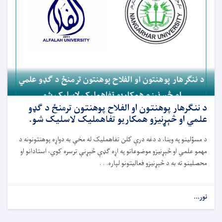
د ننګرهار پوهنتون او الفلاح پوهنتون ترمنځ د ګډو
علمي او څېړنیزو همکاریو تفاهملیک لاسلیک شو.
د مسؤلینو په وینا، د دغه
درې کلن
تفاهملیک له مخې به دواړه
پوهنتونونه
د
مهمو علمي او څېړنیزو موضوعاتو په اړه ګډې څېړنې ترسره کوي، استادانو او
محصلینو ته به د څېړنیزو فعالیتونو لپاره. . .
نور...