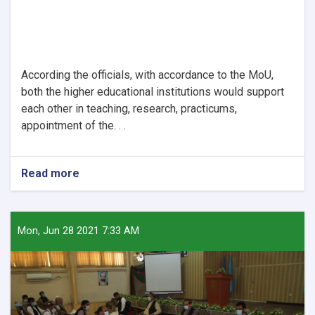
According the officials, with accordance to the MoU,
both the higher educational institutions would support
each other in teaching, research, practicums,
appointment of the. . .
Read more
about
Nangarhar
University
signs
MoU
Mon, Jun 28 2021 7:33 AM
with
Al
Taqwa
Institute
of
Higher