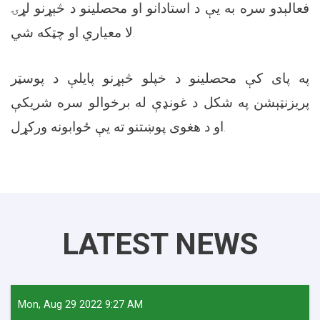
فعالېدو سره به یې د استادانو او محصلینو د څېړنو لړۍ
لا معیاري او چټکه شي.
په پاى کې محصلینو د خپلو څېړنو پایلې د پوسټر
پریزنټېشن په شکل د غونډې له برخوالو سره شریکې
او د هغوی پوښتنو ته یې ځوابونه ورکړل.
LATEST NEWS
Mon, Aug 29 2022 9:27 AM