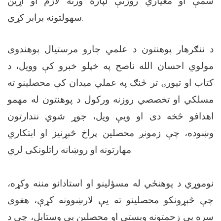
سمې او معیاري روزنې لپاره ورته لازم او اړین
سهولتونه برابر کړي.
د ننګرهار پوهنتون د علمي چارو مرستیال پوهندوی
مولوي احسان الله ناصح په خپلو خبرو کې وویل، د
کتاب او تیورۍ تر څنګ په عملي میدان کې محصلینو ته
مسلکي او تخصصي روزنه ورکول د پوهنتون له مهمو
اهدافو څخه دی او ویې ویل، جوړ شوي نندارتون
وښوده، چې زمونږ محصلین پراخ څېړنیز او ابتکاري
مهارتونه او روښانه راتلونکی لري.
نوموړي د پوهنځي له مسؤلینو او استادانو مننه وکړه،
چې څېړونکو محصلینو ته یې لارښوونه کړې، هغوی
سره یې زحمتونه ویستي او محصلین یې وستایل، چې د