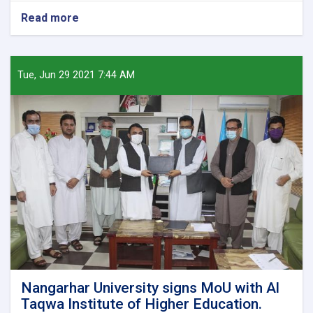
Read more
about
Acting
Minister
of
Higher
Tue, Jun 29 2021 7:44 AM
Education
praised
the
presidents
of
Kabul
Polytechnic
and
Nangarhar
Universities.
Nangarhar University signs MoU with Al
Taqwa Institute of Higher Education.