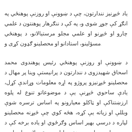
یاد څېړنیز نندارتون، چې د ښوونې او روزنې پوهنځي په
انګړ کې جوړ شوی و، په کې د ننګرهار پوهنتون د علمي
چارو او څېړنو او علمي مجلو مرستیالانو، د پوهنځي
مسؤلینو، استادانو او محصلینو ګډون کړی و.
د ښوونې او روزنې پوهنځي رئیس پوهندوی محمد
اسحاق شهیدزوی د نندارتون د پرانیستې وینا پر مهال د
محصلینو څېړنیزو پروژو په اړه معلومات وړاندې کړل،
یادې ساحوي څېړنې یې د موضوعاتو تنوع له پلوه
ارزښتناکې او ټاکلو معیارونو په اساس ترسره شوې
وبللې او زیاته یې کړه، هڅه کوي چې څېړنه محصلینو
لپاره د درسي بهیر اساس وګرځوي او یاده برخه کې د