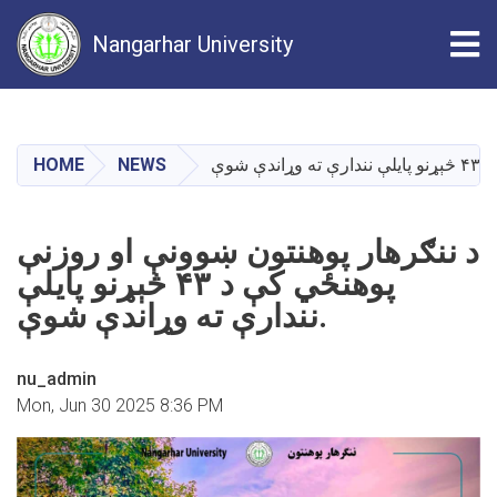
Tog
Nangarhar University
Skip
to
main
HOME
NEWS
content
د ننګرهار پوهنتون ښوونې او روزنې
پوهنځي کې د ۴۳ څېړنو پایلې
نندارې ته وړاندې شوې.
nu_admin
Mon, Jun 30 2025 8:36 PM