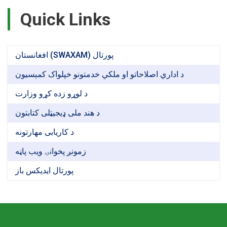
Quick Links
افغانستان (SWAXAM) پورتال
د اداري اصلاحاتو او ملکي خدمتونو خپلواک کمېسیون
د لوړو زده کړو وزارت
د هند ملی ډیجیټلی کتابتون
د کاریابی مهارتونه
زمونږ پخوانۍ ویب پاڼه
پورتال ایدیکس باز