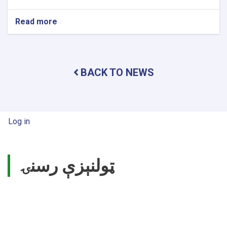
Read more
about
Chancellor
of
Nangarhar
University
BACK TO NEWS
Professor
Emeritus
Dr.
Khalil
Ahmad
User account menu
Log in
Behsoodwal
leads
Academic
Council.
ټولنېزې رسنۍ