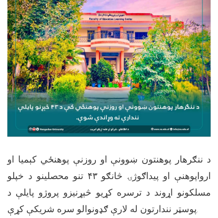
د ننګرهار پوهنتون ښوونې او روزنې پوهنځي کېمیا او
ارواپوهنې او پیداګوژۍ څانګو ۴۳ تنو محصلینو د خپلو
مسلکونو اړوند د ترسره کړیو څېړنیزو پروژو پایلې د
پوسټر نندارتون له لارې ګډونوالو سره شریکې کړې.