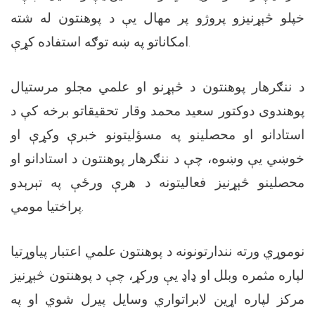
خپلو څېړنیزو پروژو پر مهال یې د پوهنتون له شته
امکاناتو په ښه توګه استفاده کړې.
د ننګرهار پوهنتون د څېړنو او علمي مجلو مرستیال
پوهندوی دوکتور سعید محمد وقار تحقیقاتو برخه کې د
استادانو او محصلینو په مسؤلیتونو خبرې وکړې او
خوښي یې وښوه، چې د ننګرهار پوهنتون د استادانو او
محصلینو څېړنیز فعالیتونه د هرې ورځې په تېرېدو
پراختیا مومي.
نوموړي ورته نندارتونونه د پوهنتون علمي اعتبار پیاوړتیا
لپاره مثمره وبلل او ډاډ یې ورکړ، چې د پوهنتون څېړنیز
مرکز لپاره اړین لابراتواري وسایل پیرل شوي او په