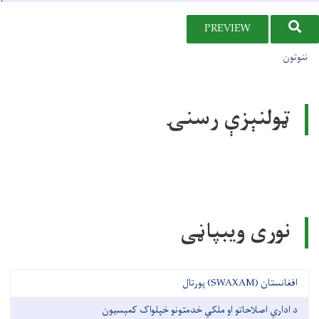
SEARCH
PREVIEW
User account men
ننوتون
ټولنېزې رسنۍ
نوری ویبپاڼی
افغانستان (SWAXAM) پورتال
د اداري اصلاحاتو او ملکي خدمتونو خپلواک کمېسیون