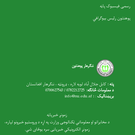
رسمی فیسبوک پاڼه
پوهنتون رئیس بیوګرافي
ننګرهار پوهنتون
پته :
کابل جلال آباد لویه لاره ، ډرونټه ، ننګرهار افغانستان
د معلومات څانګه:
0782212725 / 0700627543
بریښنالیک
:
:
nfo@nu.edu.af
i
زمونږ خبرپاڼه
د مخابراتو او معلوماتي ټکنالوجۍ وزارت په اړه د وروستیو خبرونو لپاره،
زمونږ الکترونیکي خبرپاڼی سره یوځای شې.