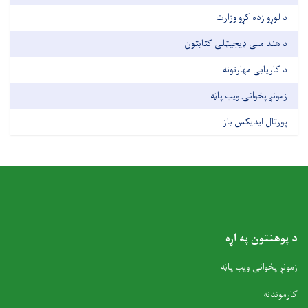
د لوړو زده کړو وزارت
د هند ملی ډیجیټلی کتابتون
د کاریابی مهارتونه
زمونږ پخوانۍ ویب پاڼه
پورتال ایدیکس باز
د پوهنتون په اړه
زمونږ پخوانۍ ویب پاڼه
کارموندنه