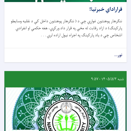
قراراداي خبرتيا!
ننګرهار پوهنتون غواړي چې د ( ننګرهار پوهنتون داخل کې د نقليه وسايطو
پارکېنګ) د ازاد رقابت له مخې په قرار داد ورکړي، هغه حکمي او انفرادي
اشخاص چې د ياد پارکېنګ په اجراه نيول اراده لري . . .
نور...
شنبه ۱۴۰۵/۵/۳ - ۹:۵۷