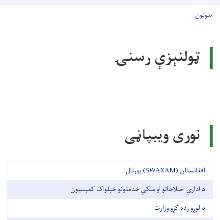
User account men
ننوتون
ټولنېزې رسنۍ
نوری ویبپاڼی
افغانستان (SWAXAM) پورتال
د اداري اصلاحاتو او ملکي خدمتونو خپلواک کمېسیون
د لوړو زده کړو وزارت