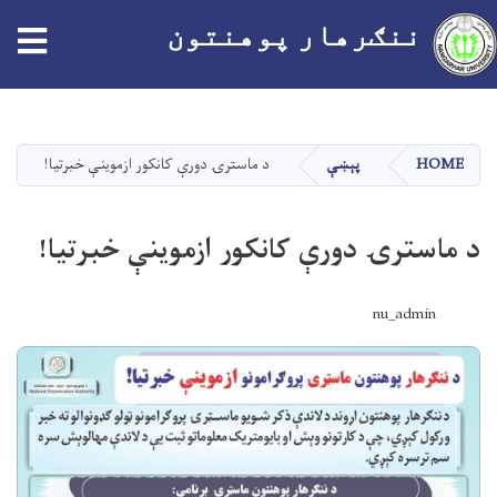
ننګرهار پوهنتون
اصلي
منځپانګه
دانګل
HOME
پېښې
د ماسترۍ دورې کانکور ازموینې خبرتیا!
د ماسترۍ دورې کانکور ازموینې خبرتیا!
nu_admin