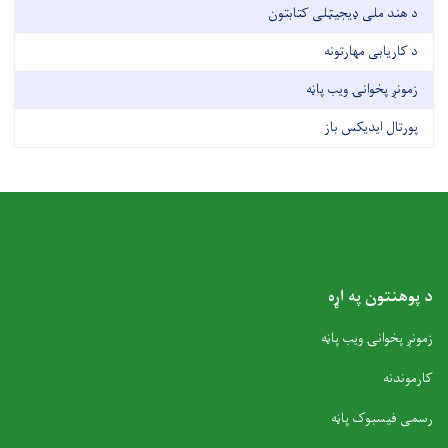
د هند ملی ډیجیټلی کتابتون
د کاریابی مهارتونه
زمونږ پخوانۍ ویب پاڼه
پورتال ایدیکس باز
د پوهنتون په اړه
زمونږ پخوانۍ ویب پاڼه
کارموندنه
رسمی فیسبوک پاڼه