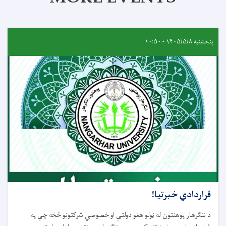
پنجشنبه ۱۴۰۵/۵/۸ - ۱۰:۵۰
قراردادي خبرتيا!
د ننګرهار پوهنتون له ټولو هغو دولتي او خصوصي شرکتونو څخه چې په