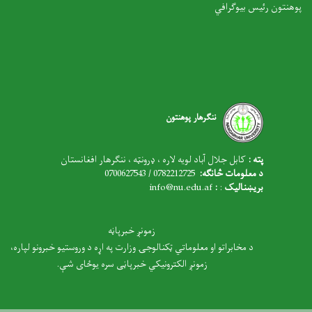
پوهنتون رئیس بیوګرافي
ننګرهار پوهنتون
پته :
کابل جلال آباد لویه لاره ، ډرونټه ، ننګرهار افغانستان
د معلومات څانګه:
0782212725 / 0700627543
بریښنالیک
:
:
nfo@nu.edu.af
i
زمونږ خبرپاڼه
د مخابراتو او معلوماتي ټکنالوجۍ وزارت په اړه د وروستیو خبرونو لپاره،
زمونږ الکترونیکي خبرپاڼی سره یوځای شې.