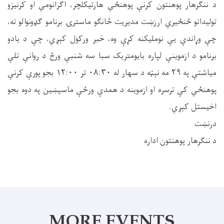
د ننګرهار پوهنتون کرنې پوهنځي هارتیکلچر، اګرانومي او کرنیزو
تولیداتو ځنځیري ارزښت مدیریت څانګو ماسترۍ برنامو ګډونوالو ته،
چې وړاندې یې نوملیکنه کړې وه، خبر ورکول کېږي، چې د یادو
برنامو د ازموینې لپاره بایومتریک سبا سه شنبې ورځ د روانې تلې
میاشتې په ۲۹ مه نېټه د سهار له ۰۸:۳۰ تر ۱۲:۰۰ بجو پورې کرنې
پوهنځي کې ترسره او ازموینه د همدې ورځې ماسپښین په دوه بجو
اخیستل کېږي.
درنښت
د ننګرهار پوهنتون اداره
MORE EVENTS