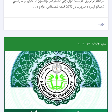
شرايطو برابر وي غوښتنه کوي چې دننګرهار پوهنتون د اداري او تدريسي
شعباتو لپاره د ضرورت وړ (۵۹) قلمه تنظيفاتي موادو د . . .
نور...
شنبه ۱۴۰۵/۵/۳ - ۱۰:۲