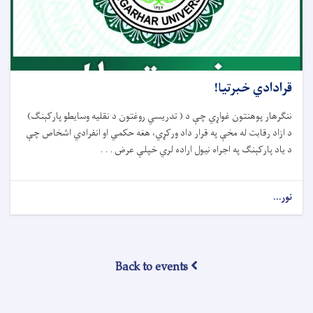
قرادادي خبرتيا!
ننګرهار پوهنتون غواړي چې د ( تدريسي روغتون د نقليه وسايطو پارکېنګ)
د ازاد رقابت له مخې په قرار داد ورکړي، هغه حکمي او انفرادي اشخاص چې
د ياد پارکېنګ په اجراه نيول اراده لري خپلې عرض . . .
نور...
Back to events