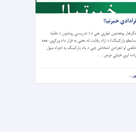
رادادي خبرتيا!
نګرهار پوهنتون غواړي چې د ( تدريسي روغتون د نقليه
سايطو پارکېنګ) د ازاد رقابت له مخې په قرار داد ورکړي، هغه
کمي او انفرادي اشخاص چې د ياد پارکېنګ په اجراه نيول
راده لري خپلې عرض . . .
ور...