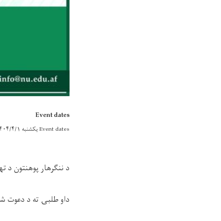
Event dates
Event dates
یکشنبه ۱۴۰۴/۴/۱ - ۱۰:۲۳
د ننګرهار پوهنتون د ته
داو طلبۍ ته د دعوت ش