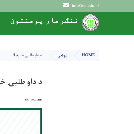
info@nu.edu.af
Main navigation
ننګرهار پوهنتون
HOME
پېښې
د داو طلبۍ خبرتيا!
د داو طلبۍ خب
nu_admin