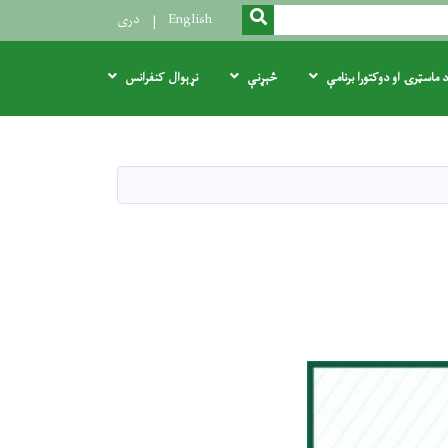
SEARCH
English
دری
د ماسټرۍ او دوکتورا برنامې
څېړنې
نړېوال کنفرانس