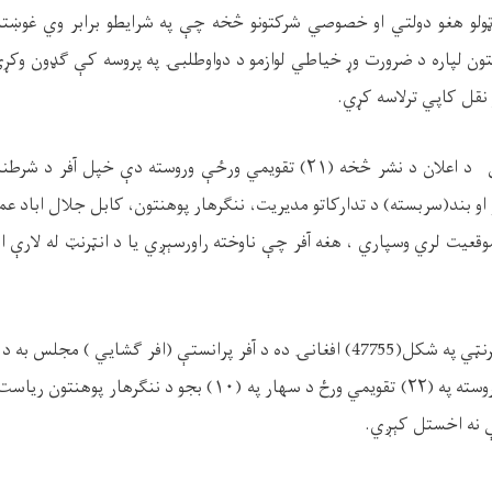
 ټولو هغو دولتي او خصوصي شرکتونو څخه چې په شرايطو برابر وي غوښت
ون لپاره د ضرورت وړ خياطي لوازمو
د دواوطلبۍ په پروسه کې ګډون وکړي 
نقل کاپي ترلاسه کړي.
د ننګرهار ورځپاڼې کې د اعلان د نشر څخه (۲۱) تقويمي ورځې وروسته دې خپل
و بند(سربسته) د تدارکاتو مديريت، ننګرهار پوهنتون، کابل جلال اباد عم
موقعيت لري وسپاري ، هغه آفر چې ناوخته راورسېږي يا د انټرنټ له لارې
رنټي په شکل(
47755
) افغانۍ ده د آفر پرانستې (افر ګشايي ) مجلس به د
نشر شوي اعلان څخه وروسته په (۲۲) تقويمي ورځ د سهار په (۱۰) بجو 
نه اخستل کېږي.