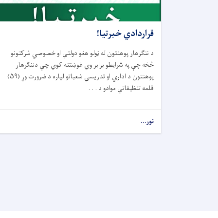
قراردادي خبرتيا!
د ننګرهار پوهنتون له ټولو هغو دولتي او خصوصي شرکتونو
څخه چې په شرايطو برابر وي غوښتنه کوي چې دننګرهار
پوهنتون د اداري او تدريسي شعباتو لپاره د ضرورت وړ (۵۹)
قلمه تنظيفاتي موادو د . . .
نور...