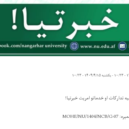
-
یکشنبه ۱۴۰۴/۴/۱۵ - ۱۰:۲۳
يه تدارکات او خدماتو امريت خبرتيا!
مېره:
MOHE/NU/1404/NCB/G-07