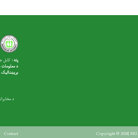
پته :
کابل جلا
د معلومات څ
بریښنالیک
د مخابرات
Footer menu
Contact
Copyright © 2020| NU.