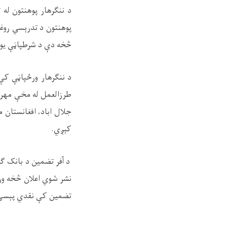
د ننګرهار پوهنتون له
پوهنتون د
تدرېسي روغت
څخه دې د شرطپاڼې يو 
طرزالعمل له مخې مهر ا
جلال اباد، افغانستان 
کېږي.
د آفر تضمين د بانک ګ
تضمين کې نقدي پېسې 