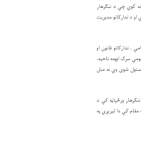
نه کوي چې د ننګرهار
او د تدارکاتو مديريت
 آفر د شرطنامې ، تدارکاتو قانون او
ومي سرک اوومه ناحيه،
 استول شوی وي نه منل
 ننګرهار ورځپاڼه کې د
د ننګرهار پوهنتون رياست مقام کې دا ئيرېږي په