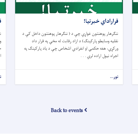
قراراداي خبرتيا!
ق
ننګرهار پوهنتون غواړي چې د ( ننګرهار پوهنتون داخل کې د
ن
نقليه وسايطو پارکېنګ) د ازاد رقابت له مخې په قرار داد
و
ورکړي، هغه حکمي او انفرادي اشخاص چې د ياد پارکېنګ په
ح
اجراه نيول اراده لري . . .
ا
نور...
ن
Back to events