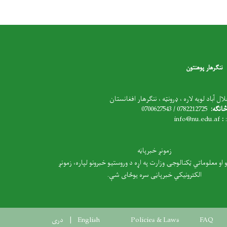
ننګرهار پوهنتون
ل آباد لویه لاره ، ډرونټه ، ننګرهار افغانستان
انګه:
0782212725 / 0700627543
i
nfo@nu.edu.af
:
:
زمونږ خبرپاڼه
و او معلوماتي ټکنالوجۍ وزارت په اړه د وروستیو خبرونو لپاره، زمونږ
الکترونیکي خبرپاڼی سره یوځای شې.
FAQ
Policies & Laws
English
دری