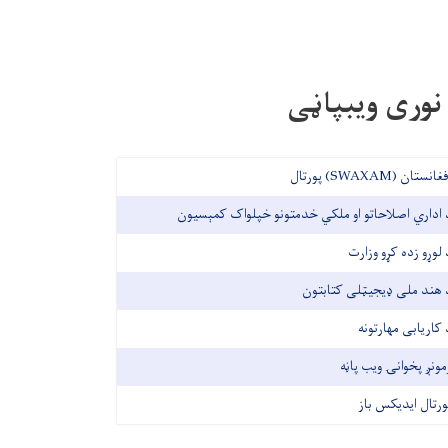
نوری ویبپاڼی
غانستان (SWAXAM) پورتال
 اداري اصلاحاتو او ملکي خدمتونو خپلواک کمېسیون
 لوړو زده کړو وزارت
 هند ملی ډیجیټلی کتابتون
 کاریابی مهارتونه
مونږ پخوانۍ ویب پاڼه
ورتال ایدیکس باز