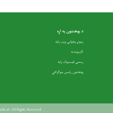
د پوهنتون په اړه
زمونږ پخوانۍ ویب پاڼه
کارموندنه
رسمی فیسبوک پاڼه
پوهنتون رئیس بیوګرافي
edu.af. All Rights Reserved