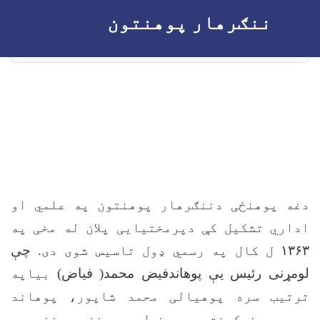
اصلي
tion
ننګرهار پوهنتون
منځپانګه
دانګل
HOME
دژبو او ادبياتو
پوهنځي په اړه
دغه پوهنځی دننګرهار پوهنتون په علمي او
اداري تشکيل کې دپرمختيايی پلان له مخی په
۱۳۶۳
ل کال په رسمي ډول تاسيس شوی دی.
چې
لومړنى رئيس يې پوهاندفيض محمد( فياض)
بياپه
ترتيب سره پوهيالی محمد شاپور، پوهاند
مسعود نيکبخت، پوهنمل سيدغفور غفوري،