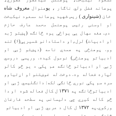
پوهاند فضل ولي ناګار ،
پو
هنوال
معروف شاه
خان
(شينوارى )
ريس شهید پوهاند مسعود نيکبخت
او اوسنی رئیس پوهنمل محمد عارف حازم
دی
.
هغه مهال يې يواځې يوه څانګه (پښتو ژبه
او ادبيات) لرل،او داستادانو شميريې(۶) تنه
وو. پوهنځی په همدې نامه (دپښتو ژبې او
ادبياتو پوهنځی) نومول کيده. ورپسې دروسي
ژبې او ادبياتو څانګه هم پکې د يو څو کالو
لپاره فعاله وه. دوخت له غوښتنو او اړتياوو
سره سم پکې نورې څانګې لکه: دانګليسي ژبې او
ادبياتوڅانګه په
۱۳۷۱
ل کال فعاله شوه او دا
څو کاله کيږي چې دليسانس په سطحه فارغان
ورکوي.په
۱۳۷۲
ل کال د عربي ژبې او ادبياتو
څانګه نوې تاسيس شوه. بايد يادونه وکړو چې د