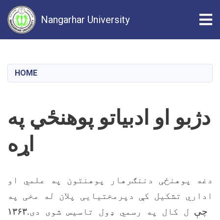
Tog
Nangarhar University
Skip
to
main
HOME
content
دژبو او ادبياتو پوهنځي په
اړه
دغه پوهنځی دننګرهار پوهنتون په علمي او
اداري تشکيل کې دپرمختيايی پلان له مخی په
چې
ل کال په رسمي ډول تاسيس شوی دی.
۱۳۶۳