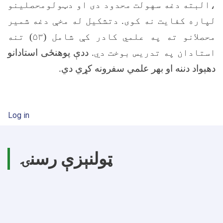
،البته دغه سهولت محدود دی او دټولومحصلينو
لپاره کفايت نه کوی. دتشکيل له مخې دغه شمير
محصلانو ته په علمي کادر کې شامل (۵۳) تنه
استادان په تدريس بوخت دي.
ددې پوهنځى استادانو
دهېواد دننه او بهر علمي سفرونه کړي دي
.
User account menu
Log in
ټولنېزې رسنۍ