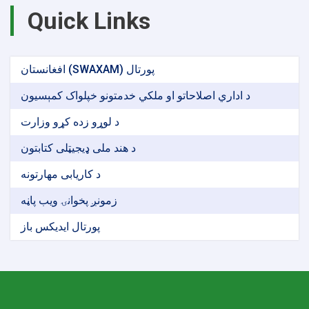
Quick Links
افغانستان (SWAXAM) پورتال
د اداري اصلاحاتو او ملکي خدمتونو خپلواک کمېسیون
د لوړو زده کړو وزارت
د هند ملی ډیجیټلی کتابتون
د کاریابی مهارتونه
زمونږ پخوانۍ ویب پاڼه
پورتال ایدیکس باز