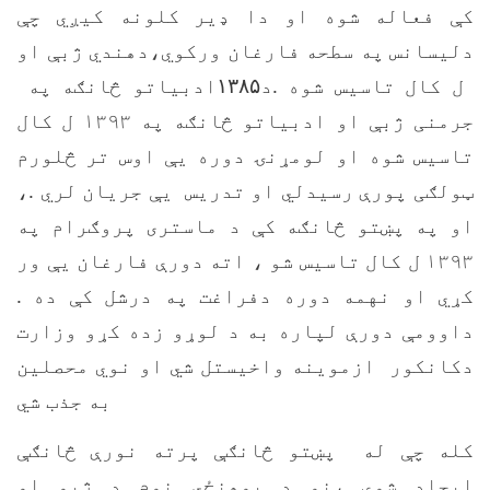
کې فعاله شوه او دا ډير کلونه کيږي چې
دليسانس په سطحه فارغان ورکوي،دهندي ژبې او
ل کال تاسيس شوه .د
۱۳۸۵
ادبياتو څانګه په
جرمنی ژبې او ادبياتو څانګه په ۱۳۹۳ ل کال
تاسيس شوه او لومړنۍ دوره يې اوس تر څلورم
ټولګی پورې رسيدلي او تدريس یې جريان لري .،
او په پښتو څانګه کې د ماستری پروګرام په
۱۳۹۳ ل کال تاسيس شو ، اته دورې فارغان يې ور
کړي او نهمه دوره دفراغت په درشل کې ده .
داوومې دورې لپاره به د لوړو زده کړو وزارت
دکانکور ازموينه واخيستل شي او نوي محصلين
به جذب شي
کله چې له پښتو څانګې پرته نورې څانګې
ايجاد شوې ،نو د پوهنځي نوم د ژبو او