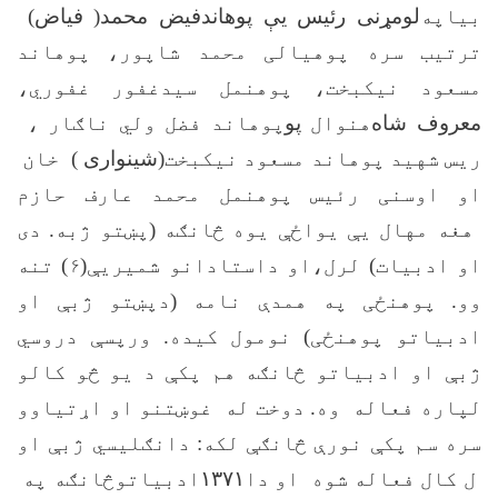
بياپه
لومړنى رئيس يې پوهاندفيض محمد( فياض)
ترتيب سره پوهيالی محمد شاپور، پوهاند
مسعود نيکبخت، پوهنمل سيدغفور غفوري،
معروف شاه
هنوال
پو
پوهاند فضل ولي ناګار ،
ريس شهید پوهاند مسعود نيکبخت
(شينوارى )
خان
او اوسنی رئیس پوهنمل محمد عارف حازم
هغه مهال يې يواځې يوه څانګه (پښتو ژبه
.
دی
او ادبيات) لرل،او داستادانو شميريې(۶) تنه
وو. پوهنځی په همدې نامه (دپښتو ژبې او
ادبياتو پوهنځی) نومول کيده. ورپسې دروسي
ژبې او ادبياتو څانګه هم پکې د يو څو کالو
لپاره فعاله وه. دوخت له غوښتنو او اړتياوو
سره سم پکې نورې څانګې لکه: دانګليسي ژبې او
ل کال فعاله شوه او دا
۱۳۷۱
ادبياتوڅانګه په