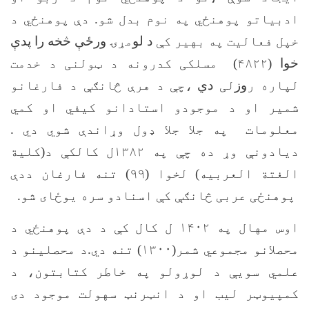
ادبياتو پوهنځي په نوم بدل شو. دې پوهنځي د
خپل فعاليت په بهير کې
د لو
مړ
ۍ ورځې څخه را پدې
خوا
(۴۸۲۲) مسلکی کدرونه د ټولنی د خدمت
لپاره ر
وز
لی
دي
،چې د هرې څانګې د فارغانو
شمير او د موجودو استادانو کيفي او کمي
معلومات په جلا جلا ډول وړاندې شوي دي .
ديادونې وړ ده چې په ۱۳۸۲ل کالکې د(کلية
الغتة العربيه) لخوا (۹۹) تنه فارغان ددې
پوهنځی عربی څانګې کې اسنادو سره يوځای شو.
اوس مهال په ۱۴۰۲ ل کال کې د دې پوهنځي د
محصلانو مجموعي شمر(۱۳۰۰) تنه دي.د محصلينو د
علمي سويې د لوړولو په خاطر کتابتون، د
کمپيوټر ليب او د انټرنټ سهولت موجود دی