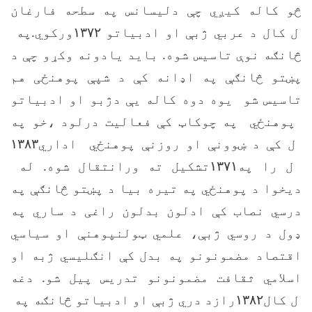
څو کاله کيږي چې دليسانس په سطحه فارغان
ل کال د عربي ژبې او ادبياتو
۱۳۷۲
ورکوي.په
څانګه نوې تاسيس شوه. بايد يادونه وکړو چې د
پښتو څانګې په اډانه کې د شپې پوهنځی هم
تاسيس شو يوه دوه کاله يې دژبو او ادبياتو
پوهنځي په چوکاټ کې فعاليت درلود ،خو په
ل کې د ښوونې او روزنې پوهنځي اداري
۱۳۸۳
ل را په
۱۳۷۱
تشکيل ته ورانتقال شوه. له
ديخوا د پوهنځي په تيره بيا د پښتو څانګې په
درسي نصاب کې ادلون بدلون راغی د ساري په
ډول د روسي ژبې، علمي ټولنپوهنې او سياسي
اقتصاد مضمونونو په بدل کې انګليسي ژبه او
اسلامي ثقافت مضمونونو تدريس پیل شو. دغه
ل کال
۱۳۸۲
رازد دري ژبې او ادبياتو څانګه په