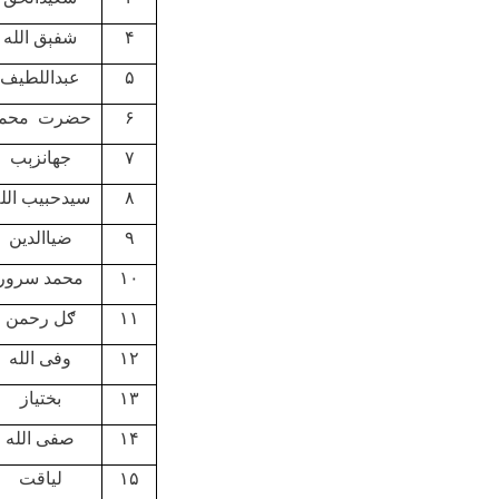
۴
شفېق الله
۵
عبداللطيف
۶
حضرت محمد
۷
جهانزېب
۸
سیدحبیب الل
۹
ضیاالدین
۱۰
محمد سرور
۱۱
ګل رحمن
۱۲
وفی الله
۱۳
بختیاز
۱۴
صفی الله
۱۵
لیاقت