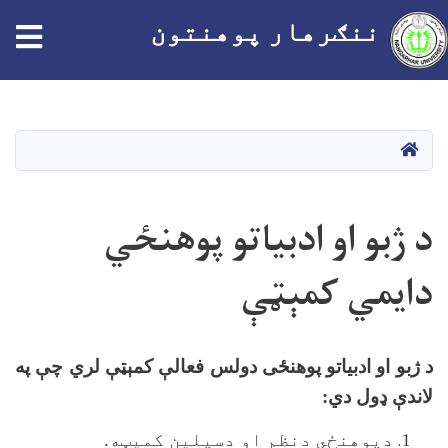
tion
ننګرهار پوهنتون
اصلي
منځپانګه
دانګل
HOME
د ژبو او ادبياتو پوهنځي
دايمي کمېټې
د ژبو او ادبياتو پوهنځی دولس فعالې کمېټې لري چې په
لاندې ډول دي
:
دپوهنځي دنظم او دسپلين کميټه.