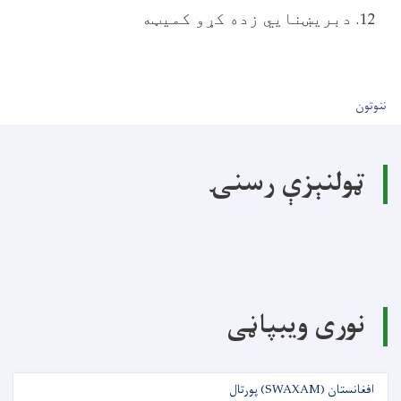
دبريښنايي زده کړو کميټه
User account men
ننوتون
ټولنېزې رسنۍ
نوری ویبپاڼی
افغانستان (SWAXAM) پورتال