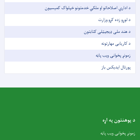
د اداري اصلاحاتو او ملکي خدمتونو خپلواک کمېسیون
د لوړو زده کړو وزارت
د هند ملی ډیجیټلی کتابتون
د کاریابی مهارتونه
زمونږ پخوانۍ ویب پاڼه
پورتال ایدیکس باز
د پوهنتون په اړه
زمونږ پخوانۍ ویب پاڼه