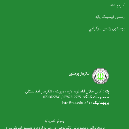
کارموندنه
رسمی فیسبوک پاڼه
پوهنتون رئیس بیوګرافي
ننګرهار پوهنتون
پته :
کابل جلال آباد لویه لاره ، ډرونټه ، ننګرهار افغانستان
د معلومات څانګه:
0782212725 / 0700627543
بریښنالیک
:
:
nfo@nu.edu.af
i
زمونږ خبرپاڼه
د مخابراتو او معلوماتي ټکنالوجۍ وزارت په اړه د وروستیو خبرونو لپاره،