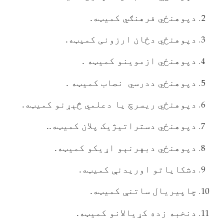
دپوهنځي فرهنګي کميټه.
دپوهنځي دځان ارزونی کميټه.
دپوهنځي ازموينو کميټه .
دپوهنځي ددرسي نصاب کميټه .
دپوهنځي ريسرچ يا دعلمي څېړنو کميټه.
دپوهنځي دستراتيژيک پلان کميټه..
دپوهنځي دبهرنېو اړيکو کميټه.
دشکاياتو اوريدنې کميټه.
چاپيريال ساتنې کميټه.
دنخبه زده کړيالانو کميټه.