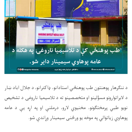
د ننګرهار پوهنتون طب پوهنځي استادانو، ډاکترانو، د جلال اباد ښار
د لابراتوارونو مسؤلینو او متخصصینو ته د تلاسیمیا ناروغۍ د تشخیص
نویو طبي پرمختګونو، مخنیوي لارو، درملنې او په اړه یې د عامه
پوهاوي زیاتوالي په موخه یو ورځنی سيمینار وړاندې شو.