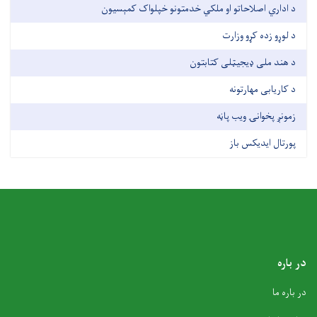
د اداري اصلاحاتو او ملکي خدمتونو خپلواک کمېسیون
د لوړو زده کړو وزارت
د هند ملی ډیجیټلی کتابتون
د کاریابی مهارتونه
زمونږ پخوانۍ ویب پاڼه
پورتال ایدیکس باز
در باره
در باره ما