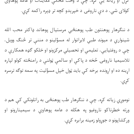
کړل او زیاته یې کړه،
چې د وخت مخکې معاینات او عامه پوهاوی
کولای شي
،
د دې ناروغۍ د خپرېدو کچه تر ډېره راکمه کړي
.
د ننګرهار پوهنتون طب پوهنځي مرستیال پوهاند ډاکتر محب الله
شینواري د میوند طبي لابراتوار له مسؤلینو د مننې تر څنګ وویل،
چې
د روغتیايي، تعلیمي
او تحصیلي
مرکزونو او
خلکو
ګډه همکاري
د
تلاسیمیا
ناروغۍ
څخه د پاکې او سالمې
ټولنې
د رامنځته کولو لپاره
اړینه ده
او اړونده برخه کې باید ټول خپل مسؤلیت په سمه توګه ترسره
کړي.
نوموړي زیاته کړه، چې د ننګرهار طب پوهنځی به راتلونکي کې هم د
ورته خطرناکو ناروغیو په هکله د عامه پوهاوي د سيمینارونو او
ورکشاپونو د جوړولو زمینه برابره کړي.