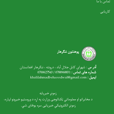
تماس با ما
کاریابی
پوهنتون ننگرهار
آدر س
: شهرای کابل جلال آباد ، درونته ، ننگرهار افغانستان
شماره های تماس :
0788968831 / 0700627543
ایمیل :
khalilahmadbehsoodwal@gmail.com
زمونږ خبرپاڼه
د مخابراتو او معلوماتي ټکنالوجۍ وزارت په اړه د وروستیو خبرونو لپاره،
زمونږ الکترونیکي خبرپاڼی سره یوځای شې.