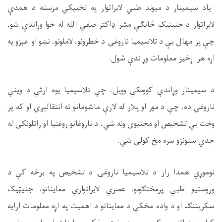
یاد سيمينار د میوند طبي لابراتوار په تخنیکي مرسته د همدې
لابراتوار د جنیتیک څانګې مشر ډاکتر صفي الله له خوا وړاندې شو،
چې پر مهال یې
د تلاسیمیا ناروغۍ د خطرونو، لاملونو، نښو او اغېزو په
اړه هر اړخیز معلومات وړاندې
شول.
د سيمینار وړاندې کوونکي وویل،
چې تلاسیمیا یوه ارثي د وینې
ناروغي ده، چې د مور او پلار له لارې ماشومانو ته انتقالېږي او که پر
وخت
یې
تشخیص او مخنیوی ونه شي، د ناروغانو روغتیا او راتلونکی له
جدي ستونزو سره مخ کولی شي
.
نوموړي
همدا
راز د تلاسیمیا ناروغۍ د تشخیص په برخه کې د
وروستیو طبي پرمختګونو، عصري لابراتواري معایناتو، جنیټیک
سکریننګ او د واده مخکې د معایناتو د اهمیت په اړه
معلومات ارایه