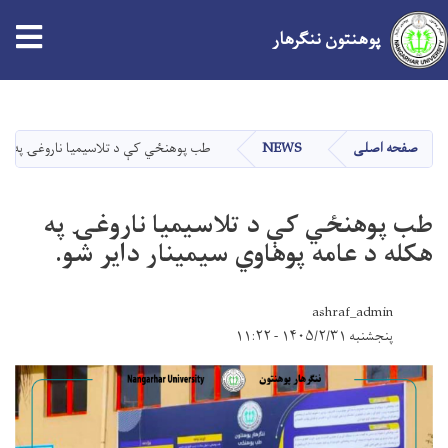
پوهنتون ننګرهار
Skip
to
main
صفحه اصلی
NEWS
طب پوهنځي کې د تلاسیمیا ناروغۍ په هکل
content
طب پوهنځي کې د تلاسیمیا ناروغۍ په
هکله د عامه پوهاوي سيمینار دایر شو.
ashraf_admin
پنجشنبه ۱۴۰۵/۲/۳۱ - ۱۱:۲۲