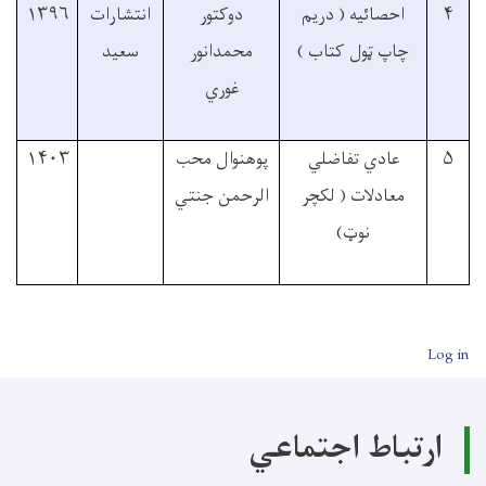
۴
احصائيه ( دريم
دوکتور
انتشارات
۱۳۹۶
چاپ ټول کتاب )
محمدانور
سعيد
غوري
۵
عادي تفاضلي
پوهنوال محب
۱۴۰۳
معادلات ( لکچر
الرحمن جنتي
نوټ)
User account me
Log in
ارتباط اجتماعي