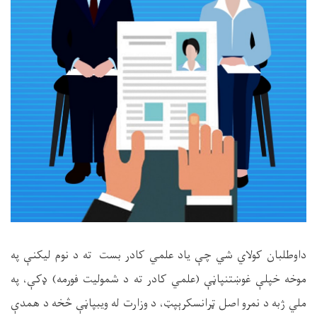
اوطلبان کولاي شي چې ياد علمي کادر بست ته د نوم ليکنې په
وخه خپلې غوښتنپاڼې (علمي کادر ته د شموليت فورمه) ډکې، په
لي ژبه د نمرو اصل ټرانسکرېپټ، د وزارت له ويبپاڼې څخه د همدې