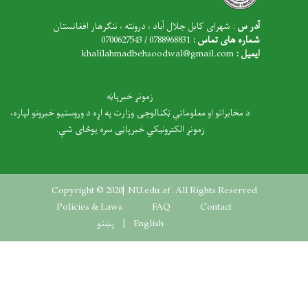
آدر س
: شهرای کابل جلال آباد ، درونته ، ننگرهار افغانستان
شماره های تماس :
0788968831 / 0700627543
ایمیل :
khalilahmadbehsoodwal@gmail.com
زمونږ خبرپاڼه
د مخابراتو او معلوماتي ټکنالوجۍ وزارت په اړه د وروستیو خبرونو لپاره،
زمونږ الکترونیکي خبرپاڼی سره یوځای شې.
Copyright © 2020| NU.edu.af. All Rights Reserved
Footer menu
Policies & Laws
FAQ
Contact
English
پښتو