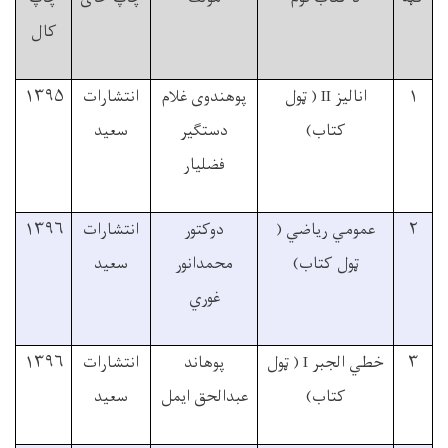
کال
۱
اناليز
II
( ټول
پوهندوی غلام
انتشارات
۱۳۹۵
کتاب)
دستګير
سعيد
فضليار
۲
عمومي رياضي (
دوکتور
انتشارات
۱۳۹۶
ټول کتاب)
محمدانور
سعيد
غوري
۳
خطي الجبر
I
( ټول
پوهاند
انتشارات
۱۳۹۶
کتاب)
عبدالحق ايمل
سعيد