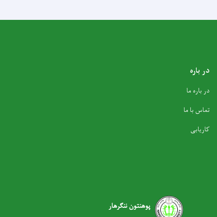
ر باره
ر باره ما
ماس با ما
اریابی
پوهنتون ننگرهار