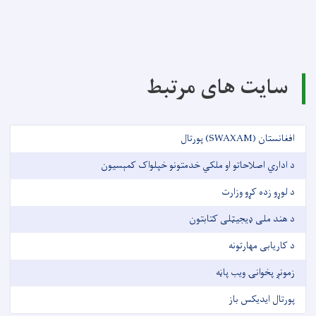
سایت های مرتبط
افغانستان (SWAXAM) پورتال
د اداري اصلاحاتو او ملکي خدمتونو خپلواک کمېسیون
د لوړو زده کړو وزارت
د هند ملی ډیجیټلی کتابتون
د کاریابی مهارتونه
زمونږ پخوانۍ ویب پاڼه
پورتال ایدیکس باز