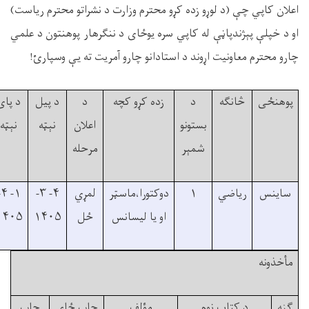
علان کاپي چې (د لوړو زده کړو محترم وزارت د نشراتو محترم رياست)
و د خپلې پېژندپاڼې له کاپي سره يوځای د ننګرهار پوهنتون د علمي
ارو محترم معاونيت اړوند د استادانو چارو آمريت ته يې وسپارئ!
پوهنځی
څانګه
د
زده کړو کچه
د
د پيل
د پای
بستونو
اعلان
نېټه
نېټه
شمېر
مرحله
ساينس
رياضي
۱
دوکتورا،ماسټر
لمړي
۴- ۳-
۱- ۴-
او يا ليسانس
ځل
۱۴۰۵
۱۴۰۵
مأخذونه
ګڼه
د کتاب نوم
مؤلف
چاپ ځای
چاپ