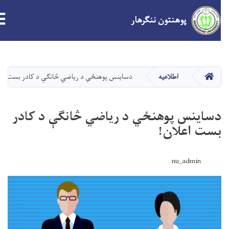
پوهنتون ننګرهار
Skip
to
main
صفحه اصلی
اطلاعیه
دساينس پوهنځي د رياضي څانګې د کادر بست اعلان
content
ساينس پوهنځي د رياضي څانګې د کادر
ست اعلان!
nu_admin