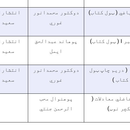
ياضي ( ټول کتاب
دوکتور محمدانور
انتشارا
غوري
سعيد
انتشارا
پوهاند عبدالحق
( ټول کتاب)
I
بر
ايمل
سعيد
( دريم چاپ ټول
دوکتور محمدانور
انتشارا
کتاب )
غوري
سعيد
تفاضلي معادلات
پوهنوال محب
کچر نوټ
الرحمن جنتي