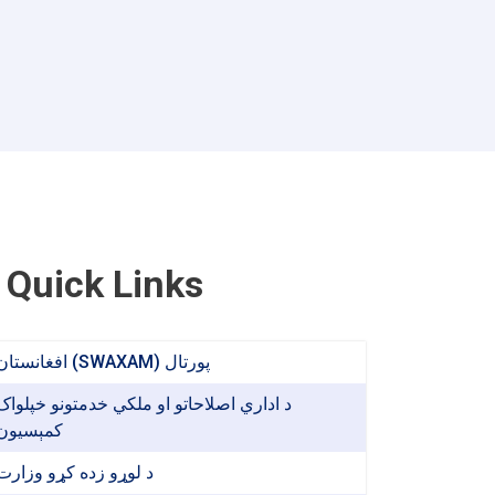
Article
Writing
Competition!
Quick Links
افغانستان (SWAXAM) پورتال
د اداري اصلاحاتو او ملکي خدمتونو خپلواک
کمېسیون
د لوړو زده کړو وزارت