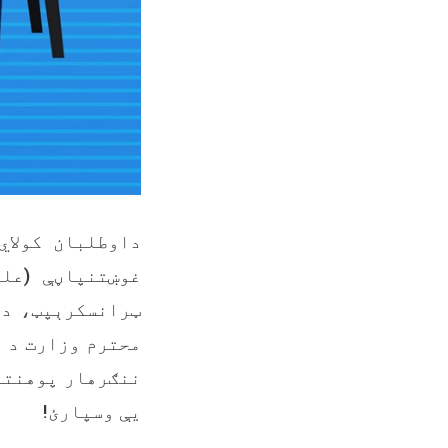
داوطلبان کولا
غوښتنپاڼې (عل
ټرانسکرېپټ، د 
محترم وزارت د ن
ننګرهار پوهنتو
يې وسپارئ!