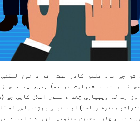
ي شي چې ياد علمي کادر بست ته د نوم ليکنې 
مي کادر ته د شموليت فورمه) ډکې، په ملي ژب
وزارت له ويبپاڼې څخه د همدې اعلان کاپي چې (د
شراتو محترم رياست) او د خپلې پېژندپاڼې له کا
ن د علمي چارو محترم معاونيت اړوند د استادانو 