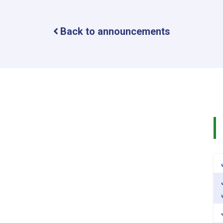
available
at
Faculty
Back to announcements
of
Economics!