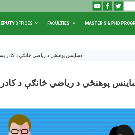
Youtube
Facebook
Twitte
Search
DEPUTY OFFICES
FACULTIES
MASTER’S & PHD PROG
Skip
to
main
دساينس پوهنځي د رياضي څانګې د کادر بست اعلان!
content