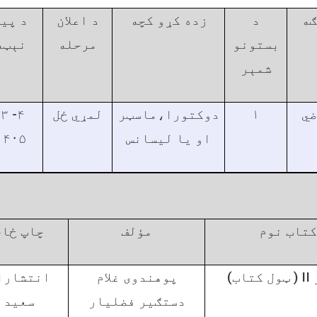
ګه
د
زده کړو کچه
د اعلان
د پي
بستونو
مرحله
نېټه
شمېر
-
لمړي ځل
دوکتورا،ماسټر
۱
ضي
۱۴۰۵
او يا ليسانس
کتاب نوم
مؤلف
چاپ ځای
انتشارا
پوهندوی غلام
( ټول کتاب)
II
دستګير فضليار
سعيد