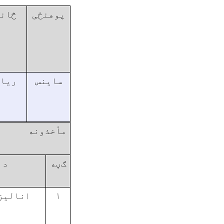
پوهنځی
څان
ساينس
ريا
مأخذونه
ګڼه
د 
اناليز
۱