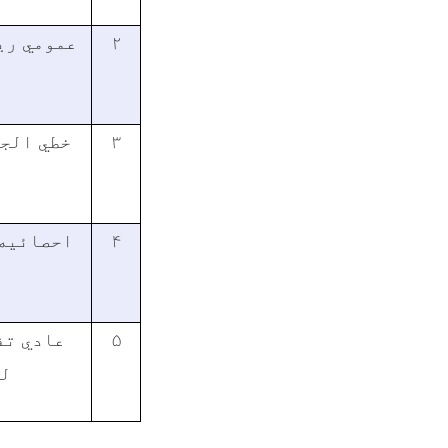
عمومي ر)
۲
خطي الج
۳
احصائيه 
۴
عادي  (
۵
ل)