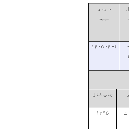
ل
د پای
نېټه
۱- ۴- ۱۴۰۵
۴- ۳
چاپ کال
۱۳۹۵
ت