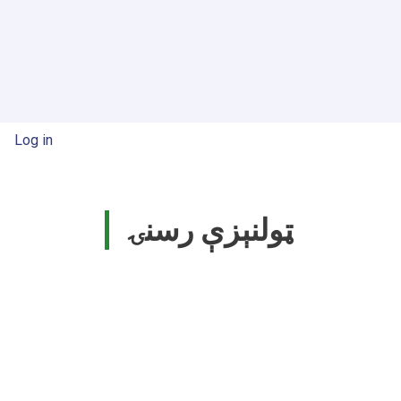
available
at
Engineering
Faculty!
User account menu
Log in
ټولنېزې رسنۍ