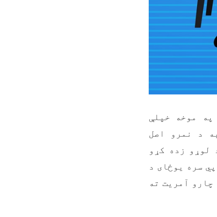
په موخه خپلې
ه د نمرو اصل
 لوړو زده کړو
پي سره يوځای د
چارو آمريت ته