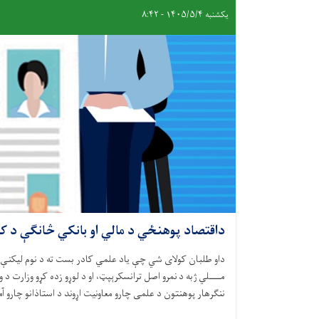
یکشنبه ۱۴۰۵/۵/۴ - ۸:۴۲
داقتصاد پوهنځي د مالي او بانکي څانګې د ک
داو طلبان کولای شي چې ياد علمي کادر بست ته د نوم ليکنې 
مــــلي ژبه د نمرو اصل ترانسکرېپټ، او د لوړو زده کړو وزارت
ننګرهار پوهنتون د علمی چارو معاونيت اړوند د استاذانو چارو آ