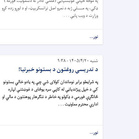
په موخه خپلې غوښتنپاڼې (علمي کادر ته دشموليت فورمه )
ډکې، په مــــلي ژبه د نمرو اصل ترانسکرېپټ، او د لوړو زده کړو
وزارت د ويب پاڼې . . .
نور...
شنبه ۱۴۰۵/۴/۲۰ - ۹:۳۸
د تدريسي روغتون د بستونو خبرتيا!
په شرايطو برابر نوماندان کولای شي چې په يادو خالي بستونو
کې د خپل پېژندياڼې له کاپي سره يوځای د غوښتنې لپاره
ځانګړې فورمې د ډکولو په خاطر د ننګرهار پوهنتون د مالي او
اداري محترم معاونيت . . .
نور...