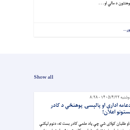
وهنتون د مالي او . . .
ور...
Show all
نبه ۱۴۰۵/۴/۲۲ - ۸:۲۸
عامه ادارې او پالېسۍ پوهنځي د کادر
ستونو اعلان!
او طلبان کولای شي چې ياد علمي کادر بست ته، دنوم لېکنې