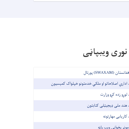
نوری ویبپاڼی
غانستان (SWAXAM) پورتال
 اداري اصلاحاتو او ملکي خدمتونو خپلواک کمېسیون
 لوړو زده کړو وزارت
 هند ملی ډیجیټلی کتابتون
 کاریابی مهارتونه
مونږ پخوانۍ ویب پاڼه