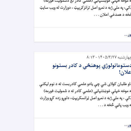
ه موخه خپلې غوښتنپاڼې (علمي کادر تع دشموليت فورمه)
کې، په ملي ژبه د نمرو اصل ترانزکرېپټ ، دوزارت له ويب سايټ
خه د همدغې اعلان . . .
ور...
ارشنبه ۱۴۰۵/۳/۲۷ - ۸:۱۳
ستوماتولوژي پوهنځي د کادر بستونو
علان!
او طلبان کولای شي چې يادو علمي کادربست ته د نوم ليکنې
ه موخه خپلې غوښتنپاڼې (علمي کادر ته د شموليت فورمه)
کې ، په ملي ژبه د نمرو اصل ټرانسکرېپټ، دلوړو زده کړو وزارت
ه ويب پاڼې څخه د . . .
ور...