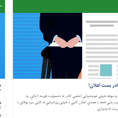
دوشنبه
ادر بست اعلان!
د
ک
په موخه خپلې غوښتنپاڼې (علمي کادر ته دشموليت فورمه ) ډکې، په
پ
 د ويب پاڼې څخه د همدې اعلان کاپي د خپلې پېژندپاڼې له کاپي سره يوځاي د
ک
مريت ته وسپاري.
ي