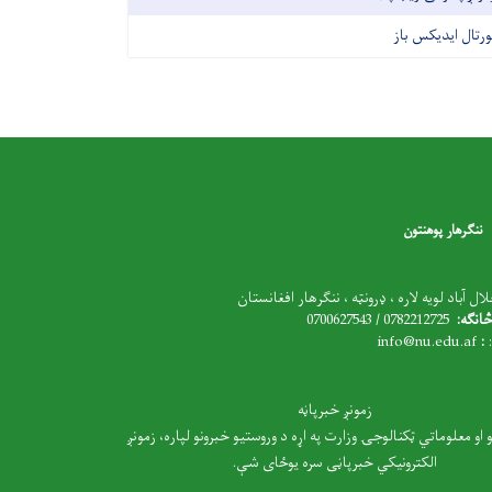
ورتال ایدیکس باز
ننګرهار پوهنتون
ل آباد لویه لاره ، ډرونټه ، ننګرهار افغانستان
انګه:
0782212725 / 0700627543
i
nfo@nu.edu.af
:
:
زمونږ خبرپاڼه
و او معلوماتي ټکنالوجۍ وزارت په اړه د وروستیو خبرونو لپاره، زمونږ
الکترونیکي خبرپاڼی سره یوځای شې.