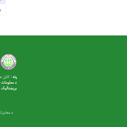
پ
پته :
کابل جلا
د معلومات څ
بریښنالیک
د مخابرات