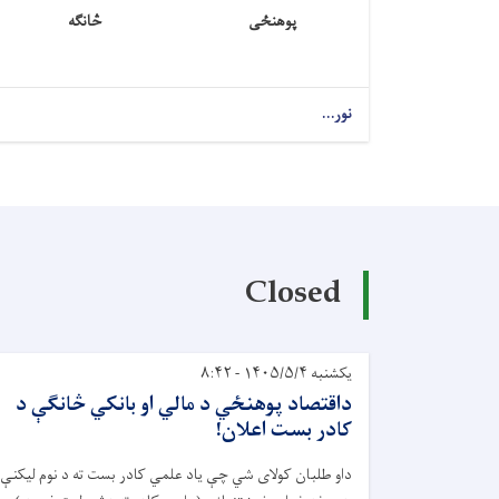
پوهنځی
څانګه
نور...
Closed
یکشنبه ۱۴۰۵/۵/۴ - ۸:۴۲
داقتصاد پوهنځي د مالي او بانکي څانګې د
کادر بست اعلان!
داو طلبان کولای شي چې ياد علمي کادر بست ته د نوم ليکنې