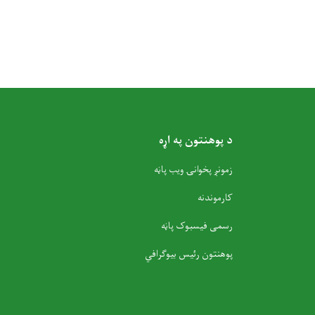
د پوهنتون په اړه
زمونږ پخوانۍ ویب پاڼه
کارموندنه
رسمی فیسبوک پاڼه
پوهنتون رئیس بیوګرافي