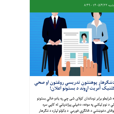
 ۱۴۰۵/۴/۲۲ - ۸:۴۹
ننګرهار پوهنتون تدريسي روغتون او صحي
لنيک آمريت اړوند د بستونو اعلان!
ه شرايطو برابر نوماندان کولای شی چې په يادو خالي بستونو
ې د نوم ليکنې په موخه، دخپلې پېژندپاڼې له کاپي سره
وځای دغوښتنې د ځانګړې فورمې د ډکولو لپاره د ننګرهار