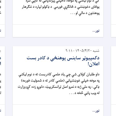
کې د نوم ليکنې په موخه، دخپلې پېژندپاڼې له کاپي سره
پ
يوځای دغوښتنې د ځانګړې فورمې د ډکولو لپاره د ننګرهار
ډ
پوهنتون د مالي او . . .
څ
نور...
ن
شنبه ۱۴۰۵/۴/۲۰ - ۹:۱۱
چه
دکمپيوټر ساينس پوهنځي د کادر بست
د
اعلان!
ا
داو طلبان کولای شي چې ياد علمي کادربست ته د نوم ليکنې
د
په موخه خپلې غوښتنپاڼې (علمي کادر ته د شموليت فورمه)
پ
ډکې ، په ملي ژبه د نمرو اصل ټرانسکرېپټ، دلوړو زده کړو وزارت
ډ
له ويب پاڼې څخه د . . .
ل
نور...
ن