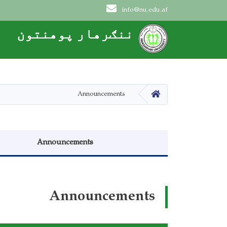
info@nu.edu.af
Main navigation
ننګرهار پوهنتون
HOME
Announcements
Announcements menu
Announcements
Announcements