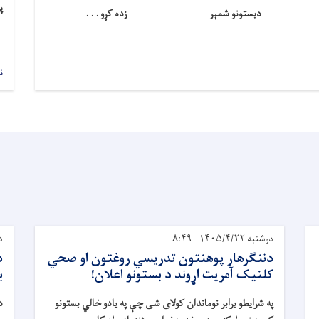
پ
دبستونو شمېر
زده کړو . . .
ن
دوشنبه ۱۴۰۵/۴/۲۲ - ۸:۴۹
دوش
دننګرهار پوهنتون تدريسي روغتون او صحي
د
کلنيک آمريت اړوند د بستونو اعلان!
ب
په شرايطو برابر نوماندان کولای شی چې په يادو خالي بستونو
د