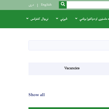
SEARCH
English
دری
د ماسټرۍ او دوکتورا برنامې
څېړنې
نړېوال کنفرانس
Vacancies
Show all