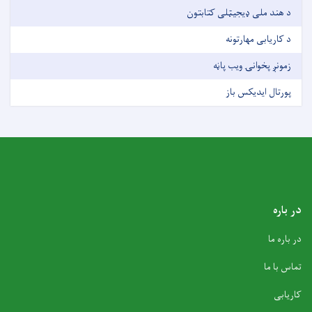
د هند ملی ډیجیټلی کتابتون
د کاریابی مهارتونه
زمونږ پخوانۍ ویب پاڼه
پورتال ایدیکس باز
در باره
در باره ما
تماس با ما
کاریابی