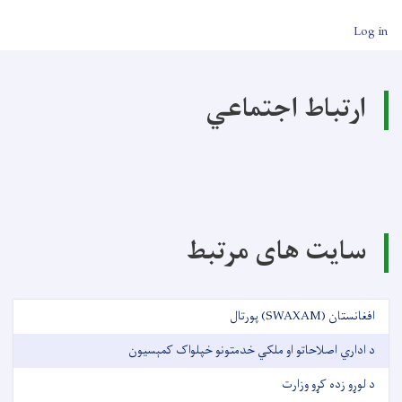
User account men
Log in
ارتباط اجتماعي
سایت های مرتبط
افغانستان (SWAXAM) پورتال
د اداري اصلاحاتو او ملکي خدمتونو خپلواک کمېسیون
د لوړو زده کړو وزارت