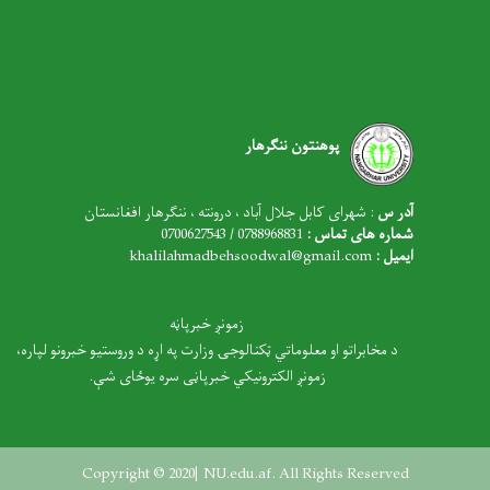
پوهنتون ننگرهار
آدر س
: شهرای کابل جلال آباد ، درونته ، ننگرهار افغانستان
شماره های تماس :
0788968831 / 0700627543
ایمیل :
khalilahmadbehsoodwal@gmail.com
زمونږ خبرپاڼه
د مخابراتو او معلوماتي ټکنالوجۍ وزارت په اړه د وروستیو خبرونو لپاره،
زمونږ الکترونیکي خبرپاڼی سره یوځای شې.
Copyright © 2020| NU.edu.af. All Rights Reserved