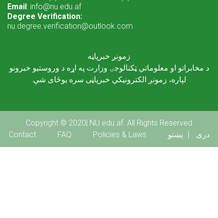
Email
: info@nu.edu.af
Degree Verification:
nu.degree.verification@outlook.com
زمونږ خبرپاڼه
د مخابراتو او معلوماتي ټکنالوجۍ وزارت په اړه د وروستیو خبرونو
لپاره، زمونږ الکترونیکي خبرپاڼی سره یوځای شې.
Copyright © 2020| NU.edu.af. All Rights Reserved
Footer menu
Contact
FAQ
Policies & Laws
پښتو
دری