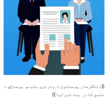
((دننګرهار پوهنتون د وترنري علومو پوهنځي د
علمي کادر بست خبرتيا))