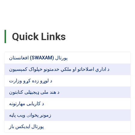
Quick Links
افغانستان (SWAXAM) پورتال
د اداري اصلاحاتو او ملکي خدمتونو خپلواک کمېسیون
د لوړو زده کړو وزارت
د هند ملی ډیجیټلی کتابتون
د کاریابی مهارتونه
زمونږ پخوانۍ ویب پاڼه
پورتال ایدیکس باز