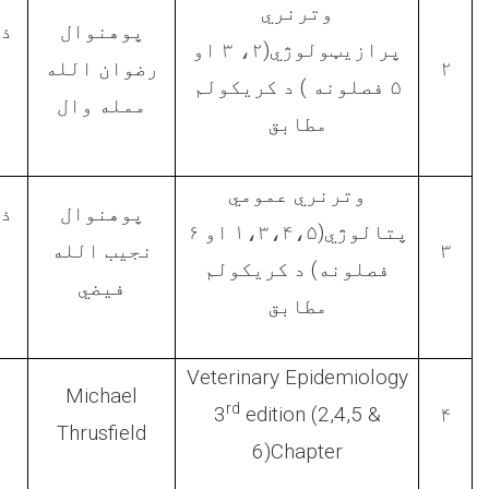
وترنري
پوهنوال
ذ-
پرازيټولوژي(۲، ۳ او
رضوان الله
۲
۵ فصلونه ) د کريکولم
ممله وال
مطابق
وترنري عمومي
پوهنوال
ذ-
پتالوژي(۱،۳،۴،۵ او ۶
نجيب الله
۳
فصلونه) د کریکولم
فيضي
مطابق
Veterinary Epidemiology
Michael
rd
3
edition (2,4,5 &
۴
Thrusfield
6)Chapter