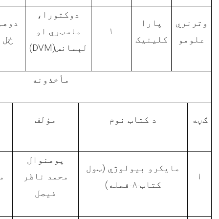
دوکتورا،
وترنري
پارا
دوهم
ماسټري او
۱
علومو
کلينيک
ځل
)
DVM
لېسانس(
مأخذونه
ګڼه
د کتاب نوم
مؤلف
پوهنوال
مايکرو بيولوژي (ټول
م
محمد ناظر
۱
کتاب-۸-فصله)
فيصل