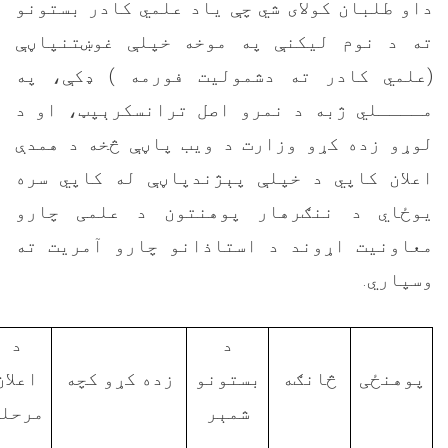
داو طلبان کولای شي چې ياد علمي کادر بستونو
ته د نوم ليکنې په موخه خپلې غوښتنپاڼې
(علمي کادر ته دشموليت فورمه ) ډکې، په
مــــلي ژبه د نمرو اصل ترانسکرېپټ، او د
لوړو زده کړو وزارت د ويب پاڼې څخه د همدې
اعلان کاپي د خپلې پېژندپاڼې له کاپي سره
يوځاي د ننګرهار پوهنتون د علمی چارو
معاونيت اړوند د استاذانو چارو آمريت ته
وسپاري.
د
د
پوهنځی
څانګه
بستونو
زده کړو کچه
اعلان
شمېر
مرحل