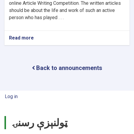
online Article Writing Competition. The written articles
should be about the life and work of such an active
person who has played . . .
Read more
about
Notice
of
Article
Writing
Back to announcements
Competition!
User account menu
Log in
ټولنېزې رسنۍ