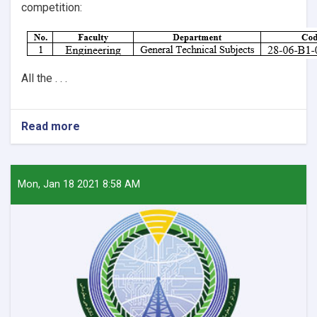
competition:
All the . . .
Read more
about
Lecturer’s
position
available
at
Mon, Jan 18 2021 8:58 AM
Engineering
Faculty!