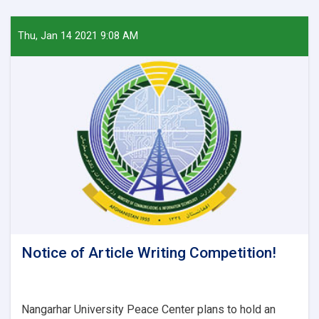
position
available
at
Thu, Jan 14 2021 9:08 AM
Faculty
of
Economics!
Notice of Article Writing Competition!
Nangarhar University Peace Center plans to hold an