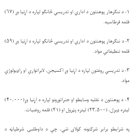
۱
-
د ننګرهار پوهنتون د اداري او تدریسي څانګو لپاره د اړتیا وړ
(۶۷)
قلمه قرطاسیه
.
۲-
د ننګرهار پوهنتون د اداري او تدریسي څانګو لپاره د اړتیا وړ
(۵۹)
قلمه
تنظیفاتي
مواد
.
۳-
د تدریسي روغتون لپاره د اړتیا وړ اکسیجن، لابراتواري او راډیولوژ
ي
مواد
.
۴-
د پوهنتون د نقلیه وسایطو او جنراتورونو لپاره د اړتیا وړ
(
۴۰،۰۰۰
)
لیتره ډیزل، (۲۳،۵۰۰) لیتره پټرول او (۲۱) قلمه روغنیات
.
په شرایطو برابر شرکتونه کولای شي
،
چې
د داوطلبۍ شرطپاڼه
د