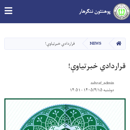
tion
پوهنتون ننګرهار
Skip
to
main
صفحه اصلی
NEWS
قراردادي خبرتیاوې!
content
قراردادي خبرتیاوې!
ashraf_admin
دوشنبه ۱۴۰۵/۴/۱۵ - ۱۴:۵۱