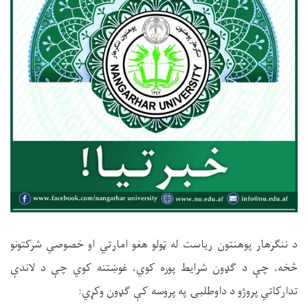
د ننګرهار پوهنتون ریاست له ټولو هغو امارتي او خصوصي شرکتونو
څخه، چې د ګډون شرایط پوره کوي، غوښتنه کوي چې د لاندې
تدارکاتي پروژو د داوطلبۍ په پروسه کې ګډون وکړي
: