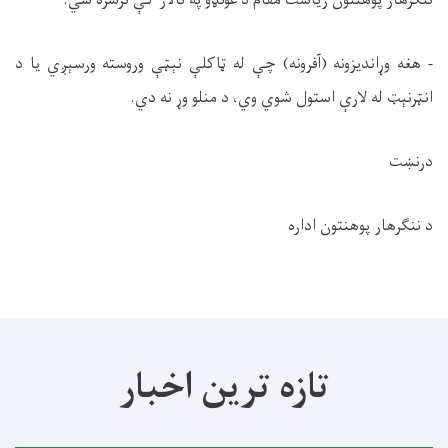
ننګرهار پوهنتون ریاست مقام
د غونډو په
تالار کې ترسره شي
.
-
هغه وړاندیزونه (آفرونه) چې له ټاکلې نېټې وروسته ورسېږي یا د
انټرنېټ له لارې استول شوي وي، د منلو وړ نه دي
.
درنښت
د ننګرهار پوهنتون اداره
تازه ترین اخبار