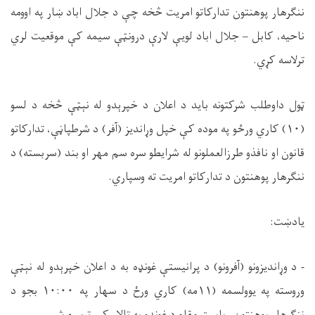
ننګرهار پوهنتون تدارکاتو امریت څخه چې د جلال اباد ښار په اوومه
ناحیه، کابل – جلال اباد لویې لارې درونټې سیمه کې موقعیت لري
ترلاسه کړي
.
ټول
داوطلب
شرکتونه باید
د اعلان د خپرېدو له نېټې څخه د لسو
(۱۰) کاري ورځو په موده کې خپل وړاندیز (آفر) د شرطپاڼې،
تدارکاتو
قانون او نافذو طرزالعملونو له شرایطو سره سم مهر او بند (سربسته) د
ننګرهار پوهنتون د تدارکاتو امریت ته وسپاري
.
یادښت:
-
د وړاندیزونو (آفرونو) د پرانیستې غونډه به د اعلان خپرېدو له نېټې
وروسته
په یوولسمه (۱۱مه) کاري ورځ د سهار په ۱۰:۰۰ بجو د