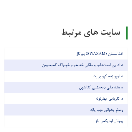
سایت های مرتبط
افغانستان (SWAXAM) پورتال
د اداري اصلاحاتو او ملکي خدمتونو خپلواک کمېسیون
د لوړو زده کړو وزارت
د هند ملی ډیجیټلی کتابتون
د کاریابی مهارتونه
زمونږ پخوانۍ ویب پاڼه
پورتال ایدیکس باز