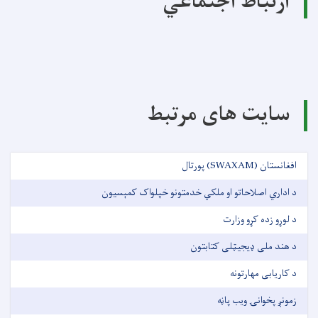
ارتباط اجتماعي
سایت های مرتبط
افغانستان (SWAXAM) پورتال
د اداري اصلاحاتو او ملکي خدمتونو خپلواک کمېسیون
د لوړو زده کړو وزارت
د هند ملی ډیجیټلی کتابتون
د کاریابی مهارتونه
زمونږ پخوانۍ ویب پاڼه