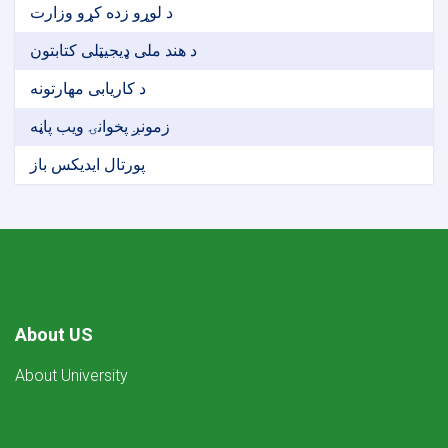
د لوړو زده کړو وزارت
د هند ملی ډیجیټلی کتابتون
د کاریابی مهارتونه
زمونږ پخوانۍ ویب پاڼه
پورتال ایدیکس باز
About US
About University