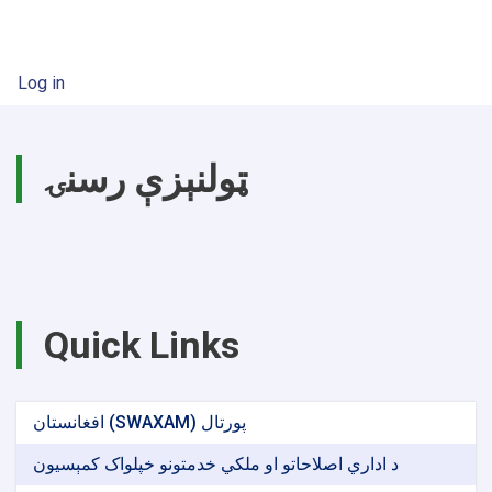
User account menu
Log in
ټولنېزې رسنۍ
Quick Links
افغانستان (SWAXAM) پورتال
د اداري اصلاحاتو او ملکي خدمتونو خپلواک کمېسیون