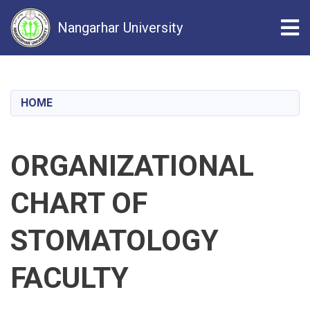
Tog
Nangarhar University
Skip
to
main
HOME
content
ORGANIZATIONAL
CHART OF
STOMATOLOGY
FACULTY