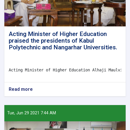
Acting Minister of Higher Education
praised the presidents of Kabul
Polytechnic and Nangarhar Universities.
Acting Minister of Higher Education Alhaji Maulvi Ab
Read more
about
Acting
Minister
of
Higher
Tue, Jun 29 2021 7:44 AM
Education
praised
the