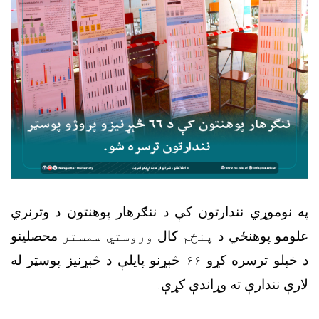
په نوموړي نندارتون کې د ننګرهار پوهنتون د وترنري
علومو پوهنځي د
پنځم
کال
وروستي سمستر
محصلینو
د خپلو ترسره کړو
۶۶
څېړنو پايلې د څېړنيز پوسټر له
لارې نندارې ته وړاندې کړې
.