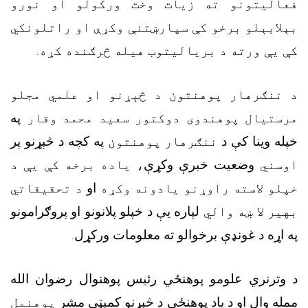
فعالیتونو ته زیات وخت ورکولو او نورو
بېلابېلو برخو کې سپارښتنې وکړې او راتلونکي
کې یې ورته د بریالیتوب هیله څرګنده کړه.
د ننګرهار پوهنتون د څېړنو او علمي مجلو
مرستیال پوهندوی دوکتور سعید محمد وقار
په
خپله وینا کې د
ننګرهار پوهنتون
په کچه د څېړنو پر
اوسني
وضعیت خبرې وکړې
، یاده برخه کې یې د
خپلو لاسته راوړنو یادونه وکړه
او
د تحقیقاتي
بهیر لا ښه والي
لپاره یې د خپلو پلانونو او پروګرامونو
په اړه د غونډې برخوالو ته معلومات ورکړل
.
د وترنري علومو پوهنځي رئیس پوهنوال رضوان الله
ممله وال او د یاد پوهنځي د څېړنو کمېټې مشر
پوهنمل