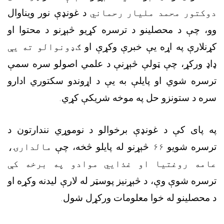
دوکتور محمد ملیار رحماني
د غونډې نور ویناوال
وو، چې د محصلینو د ترسره کړیو څېړنو د محتوا او
کړنلارې په اړه یې خبرې وکړې او
ګډونوالو ته یې
ډاډ ورکړ، چې ټولې څېړنې د علمي اصولو سره سمې
ترسره شوي او پایلې به یې د اړوندو سکتوري ادارو
سره د ستونزو حل په موخه شریکې کړي
.
په پاى کې د غونډې برخوالو د نوموړي نندارتون د
ترسره شويو
۶۶
څېړنو له پايلو څخه، چې
مالدارۍ،
عامه روغتیا او غذايي موادو په برخه کې
ترسره شوې وې، د څېړنيز پوسټر له لارې لیدنه وکړه او
د محصلینو له خوا معلومات ورکړل شول
.