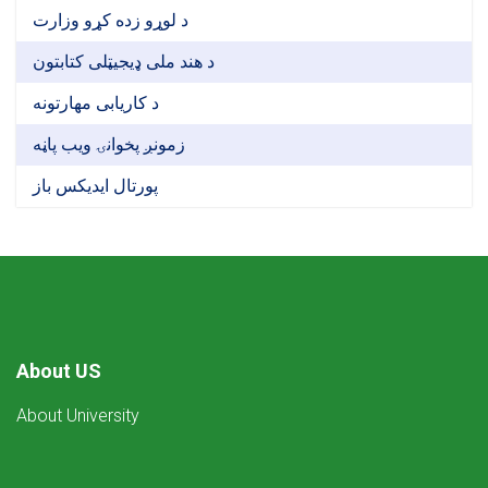
د لوړو زده کړو وزارت
د هند ملی ډیجیټلی کتابتون
د کاریابی مهارتونه
زمونږ پخوانۍ ویب پاڼه
پورتال ایدیکس باز
About US
About University