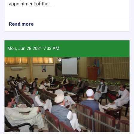
appointment of the. . .
Read more
about
Nangarhar
University
signs
MoU
Mon, Jun 28 2021 7:33 AM
with
Al
Taqwa
Institute
of
Higher
Education.