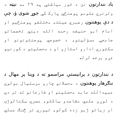
یاد نندارتون
نن د ثور میاشتې په ۲۹ مه
نېټه
د
وترنري علومو پوهنځي پارک کې
جوړ شوی ؤ، چې
د دې پوهنتون
رهبري هیئت، مختلفو
پوهنځيو او
امام ابو حنیفه رحمه الله دیني تخصصاتو
جامعې مسؤلینو، د خصوصي پوهنتونونو او
سکتوري ادارو استازو او د محصلینو د کورنیو
غړو برخه لرله.
د نندارتون د پرانیستې مراسمو ته د وینا پر مهال د
ننګرهار پوهنتون
د محصلانو چارو مرستیال مولوي
عبیدالله عابد
محصلینو او فارغانو ته تر دې
د لوړو علمي مقاصدو ټاکلو، عصري ټکنالوژۍ
او زیاتو ژبو زده کولو، تیوري تر څنګ عملي