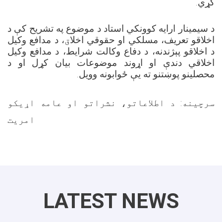
.
کړي
د سيمینار ارایه کوونکي استاد د موضوع په تشریح کې د
اخلاقو تعریف، مسلکي او حقوقي اخلا
ق
، د مدافع وکیل
د اخلاقو پېژندنه،
د دفاع وکالت شرایط، د مدافع وکیل
اخلاقي دندې او اړوند موضوعات بیان کړل او د
.
محصلینو پوښتنو ته یې ځوابونه وویل
سرچینه: د اطلاعاتو، نشراتو او عامه اړیکو
امریت
LATEST NEWS