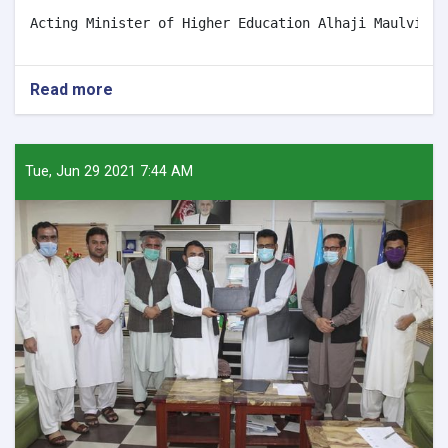
Acting Minister of Higher Education Alhaji Maulvi Ab
Read more
about
Acting
Minister
of
Higher
Tue, Jun 29 2021 7:44 AM
Education
praised
the
presidents
of
Kabul
Polytechnic
and
Nangarhar
Universities.