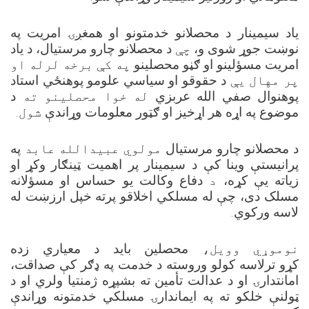
یاد سيمینار
د محصلانو خدمتونو او همغږۍ امریت په
نوښت جوړ شوی و،
چې
د محصلانو چارو مرستیال، د یاد
امریت مسؤلینو او ګڼو محصلینو
په کې
برخه لرله او
پر مهال یې
د حقوقو او سیاسي علومو پوهنځي استاد
پوهنوال صفي الله عربزي
له خوا
محصلینو ته
د
.
شول
موضوع په اړه هر اړخیز او ګټور معلومات وړاندې
د محصلانو چارو مرستیال
مولوي عبیدالله عابد
په
پرانیستې وینا کې د سيمینار پر اهمیت ټینګار وکړ او
زیاته یې کړه،
د
دفاع وکالت یو حساس او مسؤلانه
مسلک دی، چې له مسلکي اخلاقو پرته خپل ارزښت له
لاسه ورکوي.
نوموړي وویل،
محصلین باید د معیاري زده
کړو ترلاسه کولو وروسته د خدمت په ډګر کې صداقت،
امانتدارۍ او د عدالت تأمین ته بشپړه ژمنتیا ولري او د
ټولنې خلکو ته په ایماندارۍ مسلکي خدمتونه وړاندې