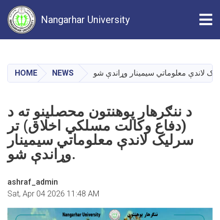
Tog
Nangarhar University
Skip
to
main
HOME
NEWS
content
د ننګرهار پوهنتون محصلینو ته د
(دفاع وکالت مسلکي اخلاق) تر
سرلیک لاندې معلوماتي سيمینار
وړاندې شو.
ashraf_admin
Sat, Apr 04 2026 11:48 AM