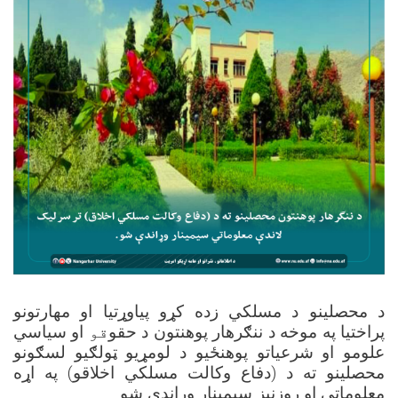
د محصلینو د مسلکي زده کړو پیاوړتیا او مهارتونو
پراختیا په موخه
د ننګرهار پوهنتون د حقو
قو
او سیاسي
علومو او شرعیاتو پوهنځیو د لومړیو ټولګیو لسګونو
په اړه
)
دفاع وکالت مسلکي اخلاقو
(
محصلینو ته د
.
معلوماتي او روزنیز سيمینار وړاندې شو