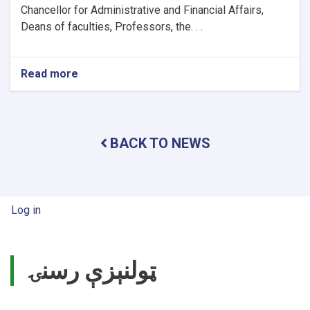
Chancellor for Administrative and Financial Affairs,
Deans of faculties, Professors, the. . .
Read more
about
Chancellor
of
Nangarhar
University
BACK TO NEWS
Professor
Emeritus
Dr.
Khalil
Ahmad
User account menu
Log in
Behsoodwal
leads
Academic
Council.
ټولنېزې رسنۍ