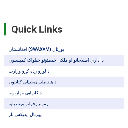
Quick Links
افغانستان (SWAXAM) پورتال
د اداري اصلاحاتو او ملکي خدمتونو خپلواک کمېسیون
د لوړو زده کړو وزارت
د هند ملی ډیجیټلی کتابتون
د کاریابی مهارتونه
زمونږ پخوانۍ ویب پاڼه
پورتال ایدیکس باز