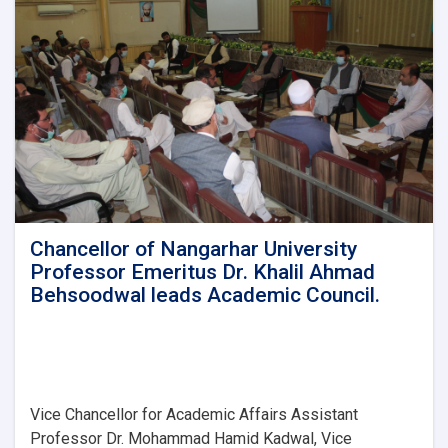
Taqwa
Institute
of
Higher
Education.
Chancellor of Nangarhar University
Professor Emeritus Dr. Khalil Ahmad
Behsoodwal leads Academic Council.
Vice Chancellor for Academic Affairs Assistant
Professor Dr. Mohammad Hamid Kadwal, Vice