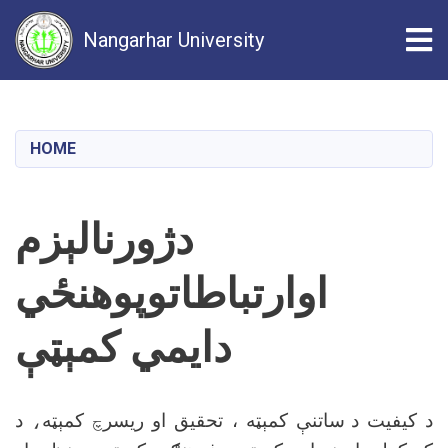
Tog
Nangarhar University
Skip
to
main
HOME
content
دژورنالېزم
اوارتباطاتوپوهنځي
دايمي کمېټې
د کیفیت د
ساتنې کمېټه ، تحقیق او ریسر
چ
کمېټه
،
د