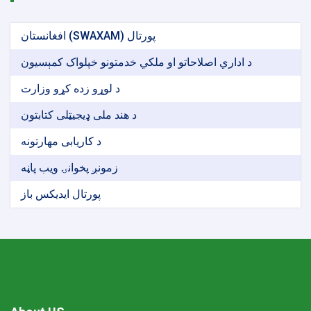
افغانستان (SWAXAM) پورتال
د اداري اصلاحاتو او ملکي خدمتونو خپلواک کمېسیون
د لوړو زده کړو وزارت
د هند ملی ډیجیټلی کتابتون
د کاریابی مهارتونه
زمونږ پخوانۍ ویب پاڼه
پورتال ایدیکس باز