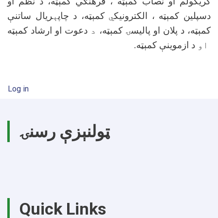
کریکولم او نصاب کمېټه ، فرهنګي کمېټه، د نظم او
دسپلین کمېټه ، ‏الکترونیک
ي
کمېټه، د چاپ
ې
ریال ساتنې
کمېټه، د پلان او پالیسۍ کمېټه،
د
دعوت او ارشاد کمېټه
او
د ازموینې کمېټه.‏
User account menu
Log in
ټولنېزې رسنۍ
Quick Links