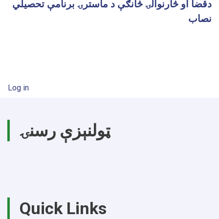
دقضا او څارنوالۍ څانګې د ماسترۍ برنامې تحصيلي
نصاب
User account menu
Log in
ټولنېزې رسنۍ
Quick Links