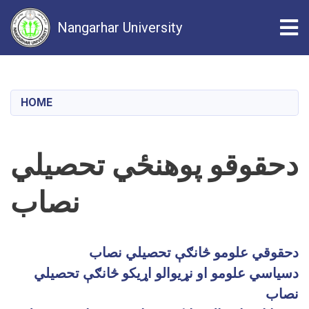
Tog
Nangarhar University
Skip
to
main
HOME
content
دحقوقو پوهنځي تحصيلي
نصاب
دحقوقي علومو څانګې تحصيلي نصاب
دسياسي علومو او نړيوالو اړيکو څانګې تحصيلي
نصاب