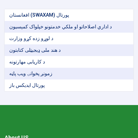
افغانستان (SWAXAM) پورتال
د اداري اصلاحاتو او ملکي خدمتونو خپلواک کمېسیون
د لوړو زده کړو وزارت
د هند ملی ډیجیټلی کتابتون
د کاریابی مهارتونه
زمونږ پخوانۍ ویب پاڼه
پورتال ایدیکس باز
About US