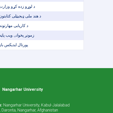
د لوړو زده کړو وزارت
د هند ملی ډیجیټلی کتابتون
د کاریابی مهارتونه
زمونږ پخوانۍ ویب پاڼه
پورتال ایدیکس باز
Nangarhar University
s:
Nangarhar University, Kabul-Jalalabad
 Daronta, Nangarhar, Afghanistan