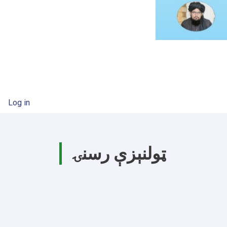
User account menu
Log in
ټولنېزې رسنۍ