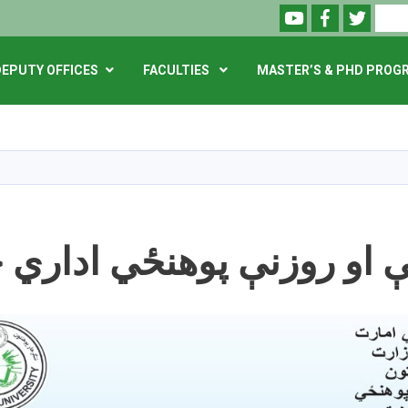
Youtube
Facebook
Twitte
Search
DEPUTY OFFICES
FACULTIES
MASTER’S & PHD PROG
Skip
to
main
content
 او روزنې پوهنځي اداري