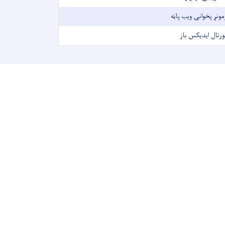
مونږ پخوانۍ ویب پاڼه
ورتال ایدیکس باز
پوهنتون ننگرهار
ای کابل جلال آباد ، درونته ، ننگرهار افغانستان
تماس :
0788968831 / 0700627543
khalilahmadbehsoodwal@gmail.
زمونږ خبرپاڼه
و او معلوماتي ټکنالوجۍ وزارت په اړه د وروستیو خبرونو لپاره، زمونږ