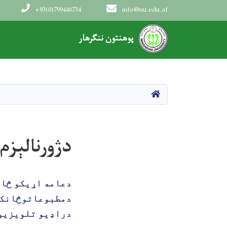
+93(0)799446734
info@nu.edu.af
Main navigation
پوهنتون ننګرهار
صفحه اصلی
دژورنالېزم
دعامه اړیکو څان
دمطبوعاتوڅانکې
دراډيو تلويزيو