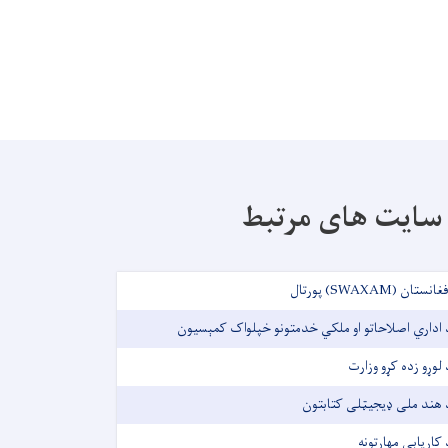
سایت های مرتبط
غانستان (SWAXAM) پورتال
 اداري اصلاحاتو او ملکي خدمتونو خپلواک کمېسیون
 لوړو زده کړو وزارت
 هند ملی ډیجیټلی کتابتون
 کاریابی مهارتونه