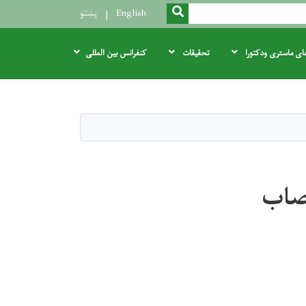
SEARCH
English
پښتو
های ماستری ودکتورا
تحقیقات
کنفرانس بین المللی
نصاب