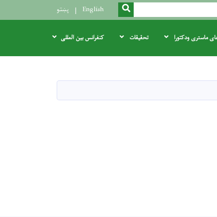
SEARCH
English
پښتو
های ماستری ودکتورا
تحقیقات
کنفرانس بین المللی