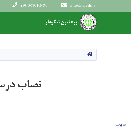
+93(0)799446734
info@nu.edu.af
Main navigation
پوهنتون ننګرهار
صفحه اصلی
نصاب درس
User account men
Log in