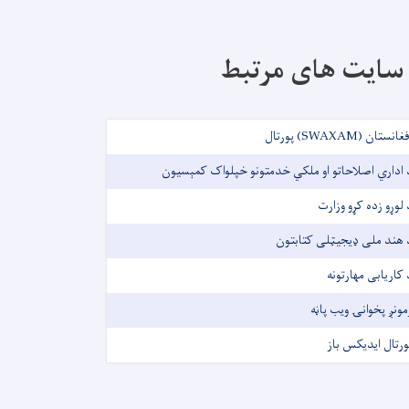
سایت های مرتبط
غانستان (SWAXAM) پورتال
 اداري اصلاحاتو او ملکي خدمتونو خپلواک کمېسیون
 لوړو زده کړو وزارت
 هند ملی ډیجیټلی کتابتون
 کاریابی مهارتونه
مونږ پخوانۍ ویب پاڼه
ورتال ایدیکس باز