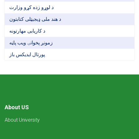
د لوړو زده کړو وزارت
د هند ملی ډیجیټلی کتابتون
د کاریابی مهارتونه
زمونږ پخوانۍ ویب پاڼه
پورتال ایدیکس باز
About US
About University