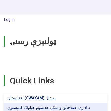
Emeritus
Dr.
Khalil
Ahmad
User account menu
Log in
Behsoodwal
leads
Academic
Council.
ټولنېزې رسنۍ
Quick Links
افغانستان (SWAXAM) پورتال
د اداري اصلاحاتو او ملکي خدمتونو خپلواک کمېسیون