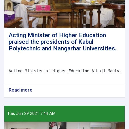
Acting Minister of Higher Education
praised the presidents of Kabul
Polytechnic and Nangarhar Universities.
Acting Minister of Higher Education Alhaji Maulvi Ab
Read more
about
Acting
Minister
of
Higher
Tue, Jun 29 2021 7:44 AM
Education
praised