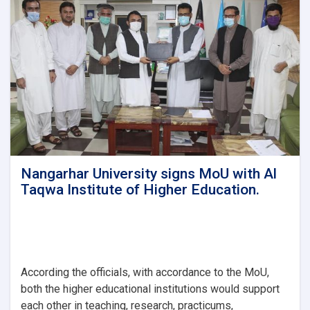
the
presidents
of
Kabul
Polytechnic
and
Nangarhar
Universities.
Nangarhar University signs MoU with Al
Taqwa Institute of Higher Education.
According the officials, with accordance to the MoU,
both the higher educational institutions would support
each other in teaching, research, practicums,