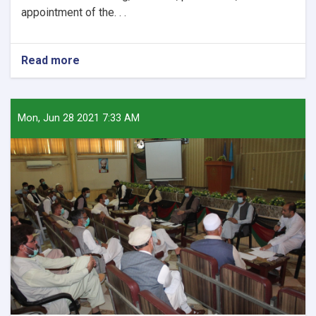
appointment of the. . .
Read more
about
Nangarhar
University
signs
MoU
Mon, Jun 28 2021 7:33 AM
with
Al
Taqwa
Institute
of
Higher
Education.