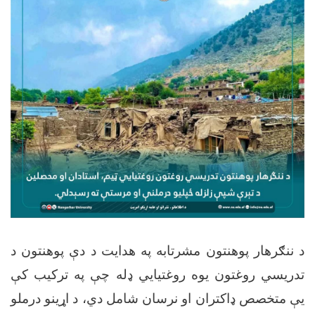
د ننګرهار پوهنتون مشرتابه په هدایت د دې پوهنتون د
تدریسي روغتون یوه روغتيايي ډله چې په ترکیب کې
یې متخصص ډاکتران او نرسان شامل دي، د اړینو درملو