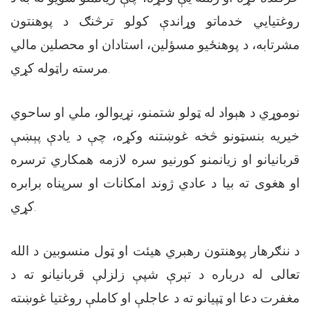
روغتیايي خدماتو وړاندې کولو ترڅنګ د پوهنتون
مشرتابه، د پوهنځیو مسؤلین، استادان او محصلین مالي
مرسته راټوله کړي.
نوموړي د هېواد له ټولو شتمنو، نړیوالو، ملي او ساحوي
خیریه بنسټونو څخه غوښتنه وکړه، چې د یادې پېښې
قربانیانو او زیانمنو کورنیو سره لازمه همکاري ترسره
او هغوی ته بیا د عادي ژوند امکانات او سرپناه برابره
کړي.
د ننګرهار پوهنتون رهبري هیئت او ټول منسوبین د الله
تعالی له درباره د تېرې شپې زلزلې قربانیانو ته د
مغفرت دعا او ټپیانو ته د عاجلې او کاملې روغتیا غوښته