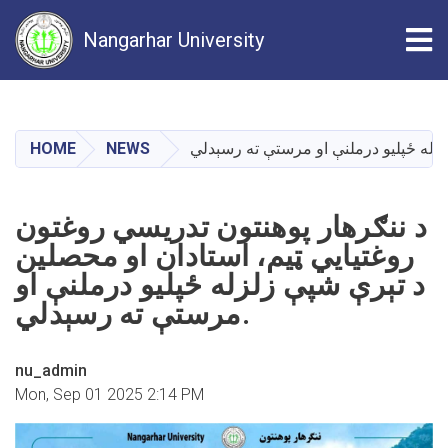
Tog
Nangarhar University
Skip
to
main
HOME
NEWS
content
د ننګرهار پوهنتون تدریسي روغتون
روغتیايي ټیم، استادان او محصلین
د تېرې شپې زلزله ځپلیو درملنې او
مرستې ته رسېدلي.
nu_admin
Mon, Sep 01 2025 2:14 PM