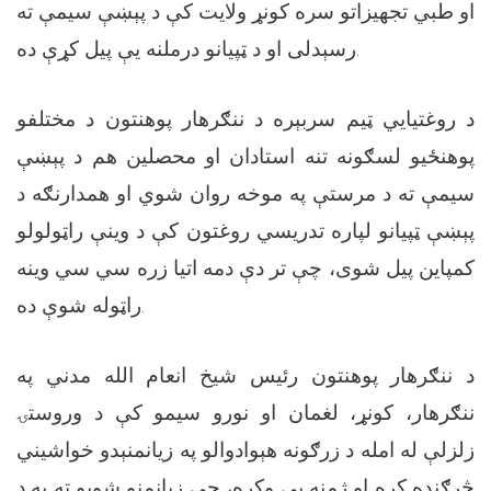
او طبي تجهیزاتو سره کونړ ولایت کې د پېښې سيمې ته
رسېدلی او د ټپیانو درملنه یې پیل کړې ده.
د روغتیايي ټیم سربېره د ننګرهار پوهنتون د مختلفو
پوهنځیو لسګونه تنه استادان او محصلین هم د پېښې
سيمې ته د مرستې په موخه روان شوي او همدارنګه د
پېښې ټپیانو لپاره تدریسي روغتون کې د وینې راټولولو
کمپاین پیل شوی، چې تر دې دمه اتیا زره سي سي وینه
راټوله شوې ده.
د ننګرهار پوهنتون رئیس شیخ انعام الله مدني په
ننګرهار، کونړ، لغمان او نورو سيمو کې د وروستۍ
زلزلې له امله د زرګونه هېوادوالو په زیانمنېدو خواشيني
څرګنده کړه او ژمنه یې وکړه، چې زیانمنو شویو ته به د