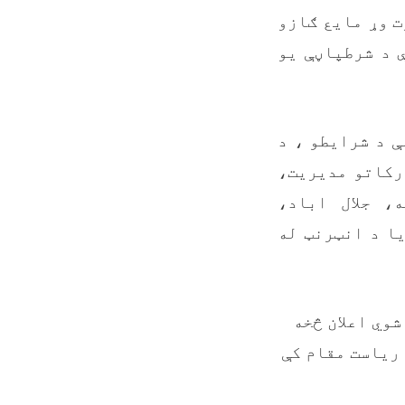
 وړ مايع ګازو
 د شرطپاڼې يو
رطنامې د شرايطو ، د
رکاتو مديريت،
، جلال اباد،
ا د انټرنټ له
شوي اعلان څخه
نګرهار پوهنتون رياست مقام کې