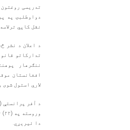
تدریسی روغتون 
دواوطلبۍ په پر
نقل کاپي ترلاسه 
تدارکاتو قانون
ننګرهار پوهنت
افغانستان موقع
لارې استول شوی و
د آفر پرانستې (
دا ئيرېږي.