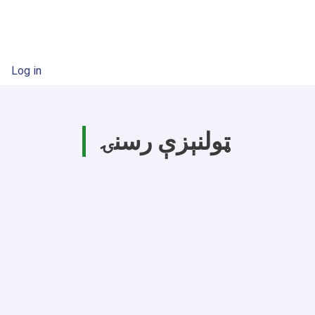
User account menu
Log in
ټولنېزې رسنۍ