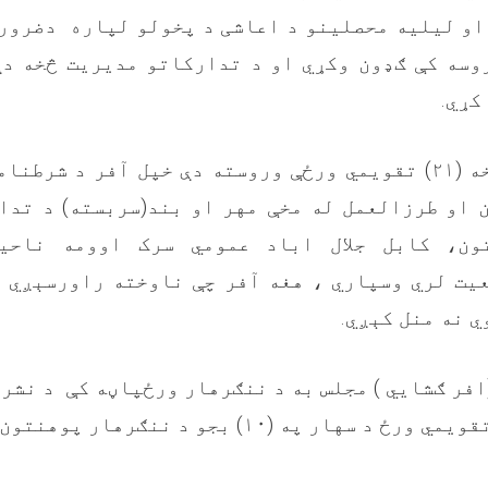
او ليليه محصلينو د اعاشی د پخولو لپاره دضرورت
وسه کې ګډون وکړي او د تدارکاتو مديريت څخه دې
کړي.
د اعلان د نشر څخه (۲۱) تقويمي ورځې وروسته دې خپل آفر د ش
 او طرزالعمل له مخې مهر او بند(سربسته) د تدا
ون، کابل جلال اباد عمومي سرک اوومه ناحيه
يت لري وسپاري ، هغه آفر چې ناوخته راورسېږي ي
ي نه منل کېږي.
افر ګشايي ) مجلس به د ننګرهار ورځپاڼه کې د نشر 
وروسته په (۲۲) تقويمي ورځ د سهار په (۱۰) بجو د ن