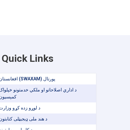
Quick Links
افغانستان (SWAXAM) پورتال
د اداري اصلاحاتو او ملکي خدمتونو خپلواک
کمېسیون
د لوړو زده کړو وزارت
د هند ملی ډیجیټلی کتابتون
د کاریابی مهارتونه