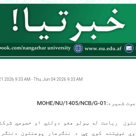
21 2026 9:33 AM
-
Thu, Jun 04 2026 9:33 AM
MOHE/NU/1405/NCB/G
نتون
رياست له ټولو هغو دولتي او خصوصي شرکت
وي غوښتنه کوي چې د ننګرهار پوهنتون
دننګره