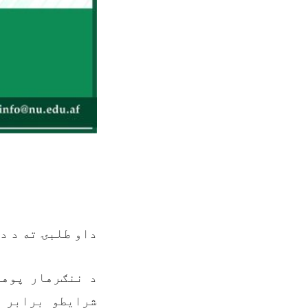
داو طلبۍ ته د دعوت شمېره:-01
د ننګرهار پوه
شرايطو برابر 